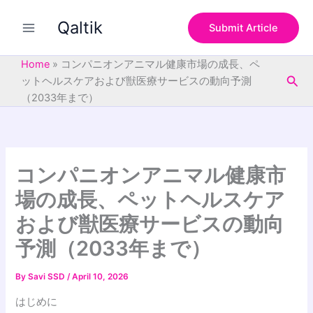
S
Skip
e
Qaltik
to
Submit Article
a
content
r
c
Home
»
コンパニオンアニマル健康市場の成長、ペ
h
Sea
ットヘルスケアおよび獣医療サービスの動向予測
（2033年まで）
コンパニオンアニマル健康市
場の成長、ペットヘルスケア
および獣医療サービスの動向
予測（2033年まで）
By
Savi SSD
/
April 10, 2026
はじめに