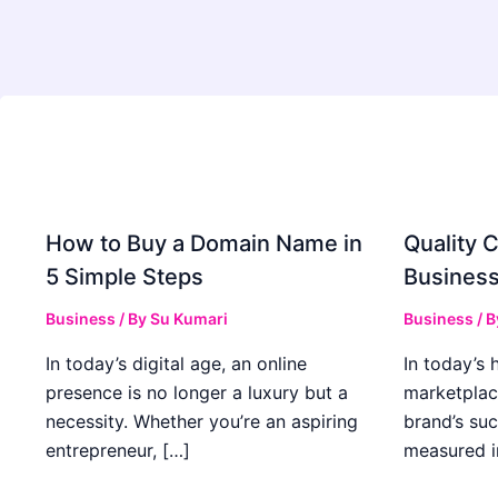
How to Buy a Domain Name in
Quality C
5 Simple Steps
Business
Business
/ By
Su Kumari
Business
/ 
In today’s digital age, an online
In today’s 
presence is no longer a luxury but a
marketplac
necessity. Whether you’re an aspiring
brand’s suc
entrepreneur, […]
measured i