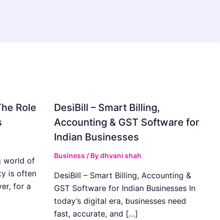
The Role
DesiBill – Smart Billing,
s
Accounting & GST Software for
Indian Businesses
Business
/ By
dhvani shah
 world of
y is often
DesiBill – Smart Billing, Accounting &
r, for a
GST Software for Indian Businesses In
today’s digital era, businesses need
fast, accurate, and […]