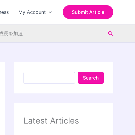
S
e
ness
My Account
Submit Article
a
r
c
Search
h
が成長を加速
Search
Latest Articles