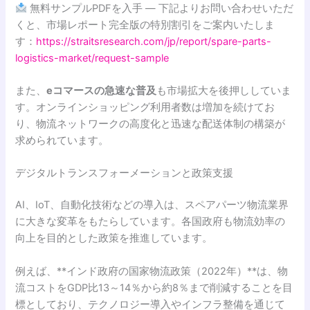
無料サンプルPDFを入手 — 下記よりお問い合わせいただ
くと、市場レポート完全版の特別割引をご案内いたしま
す：
https://straitsresearch.com/jp/report/spare-parts-
logistics-market/request-sample
また、
eコマースの急速な普及
も市場拡大を後押ししていま
す。オンラインショッピング利用者数は増加を続けてお
り、物流ネットワークの高度化と迅速な配送体制の構築が
求められています。
デジタルトランスフォーメーションと政策支援
AI、IoT、自動化技術などの導入は、スペアパーツ物流業界
に大きな変革をもたらしています。各国政府も物流効率の
向上を目的とした政策を推進しています。
例えば、**インド政府の国家物流政策（2022年）**は、物
流コストをGDP比13～14％から約8％まで削減することを目
標としており、テクノロジー導入やインフラ整備を通じて