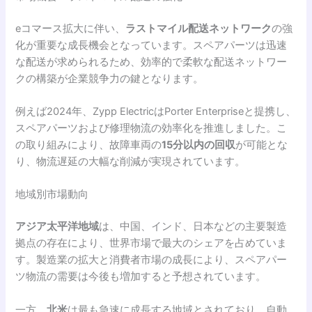
eコマース拡大に伴い、
ラストマイル配送ネットワーク
の強
化が重要な成長機会となっています。スペアパーツは迅速
な配送が求められるため、効率的で柔軟な配送ネットワー
クの構築が企業競争力の鍵となります。
例えば2024年、Zypp ElectricはPorter Enterpriseと提携し、
スペアパーツおよび修理物流の効率化を推進しました。こ
の取り組みにより、故障車両の
15分以内の回収
が可能とな
り、物流遅延の大幅な削減が実現されています。
地域別市場動向
アジア太平洋地域
は、中国、インド、日本などの主要製造
拠点の存在により、世界市場で最大のシェアを占めていま
す。製造業の拡大と消費者市場の成長により、スペアパー
ツ物流の需要は今後も増加すると予想されています。
一方、
北米
は最も急速に成長する地域とされており、自動