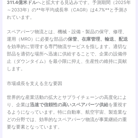
311.4億米ドル
へと拡大する見込みです。予測期間（2025年
～2033年）の**年平均成長率（CAGR）は4.7%**と予測さ
れています。
スペアパーツ物流とは、機械・設備・製品の保守、修理、
運用（MRO）に必要な部品の
保管、在庫管理、輸送、配送
を効率的に管理する専門物流サービスを指します。適切な
部品を適切な場所へ迅速に供給することで、企業の設備停
止（ダウンタイム）を最小限に抑え、生産性の維持に貢献
します。
市場成長を支える主な要因
世界的な産業活動の拡大とサプライチェーンの高度化によ
り、企業は
迅速で信頼性の高いスペアパーツ供給
を重視す
るようになっています。特に自動車、航空宇宙、製造業な
どの分野では、効率的なスペアパーツ物流が事業継続の重
要な要素となっています。