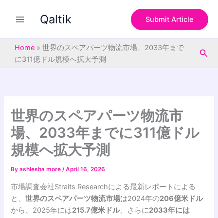
S
Skip
e
Qaltik
to
Submit Article
a
content
r
c
Home
»
世界のスペアパーツ物流市場、2033年まで
Sea
h
に311億ドル規模へ拡大予測
世界のスペアパーツ物流市
場、2033年までに311億ドル
規模へ拡大予測
By
ashlesha more
/
April 16, 2026
市場調査会社Straits Researchによる最新レポートによる
と、
世界のスペアパーツ物流市場
は2024年の
206億米ドル
から、2025年には
215.7億米ドル
、さらに
2033年には