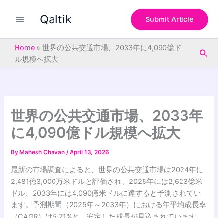
S
Skip
e
Qaltik
to
Submit Article
a
content
r
c
Home
»
世界の公共交通市場、2033年に4,090億ド
Sea
h
ル規模へ拡大
世界の公共交通市場、2033年
に4,090億ドル規模へ拡大
By
Mahesh Chavan
/
April 13, 2026
最新の市場調査によると、世界の公共交通市場は2024年に
2,481億3,000万米ドルと評価され、2025年には2,623億米
ドル、2033年には4,090億米ドルに達すると予測されてい
ます。予測期間（2025年～2033年）における年平均成長率
（CAGR）は5.71%と、安定した成長が見込まれています。