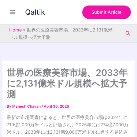
S
Skip
e
Qaltik
to
Submit Article
a
content
r
c
Home
»
世界の医療美容市場、2033年に2,131億米
Sea
h
ドル規模へ拡大予測
世界の医療美容市場、2033年
に2,131億米ドル規模へ拡大予
測
By
Mahesh Chavan
/
April 30, 2026
最新の市場調査によると、世界の医療美容市場は2024年に
719億1,000万米ドルと評価され、2025年には774億7,000万
米ドル、2033年には2,131億9,000万米ドルに達する見込み