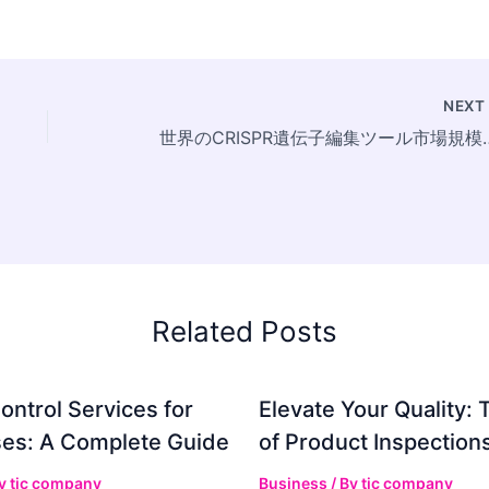
NEX
世界のCRISPR遺伝子編集ツール市場規模は、2025年には約67
Related Posts
ontrol Services for
Elevate Your Quality: 
es: A Complete Guide
of Product Inspection
By
tic company
Business
/ By
tic company