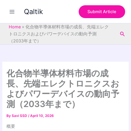
S
Skip
e
Qaltik
to
Submit Article
a
content
r
c
Home
»
化合物半導体材料市場の成長、先端エレク
h
Sea
トロニクスおよびパワーデバイスの動向予測
（2033年まで）
化合物半導体材料市場の成
長、先端エレクトロニクスお
よびパワーデバイスの動向予
測（2033年まで）
By
Savi SSD
/
April 10, 2026
概要