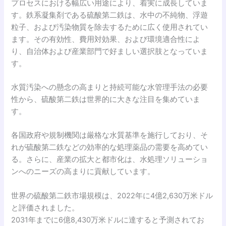
プロセスにおける幅広い用途により、着実に成長していま
す。鉄系凝集剤である硫酸第二鉄は、水中の不純物、浮遊
粒子、および汚染物質を除去するために広く使用されてい
ます。その有効性、費用対効果、および環境適合性によ
り、自治体および産業部門で好ましい選択肢となっていま
す。
水質汚染への懸念の高まりと持続可能な水管理手法の必要
性から、硫酸第二鉄は世界的に大きな注目を集めていま
す。
各国政府や規制機関は厳格な水質基準を施行しており、そ
れが硫酸第二鉄などの効率的な処理薬品の需要を高めてい
る。さらに、産業の拡大と都市化は、水処理ソリューショ
ンへのニーズの高まりに貢献しています。
世界の硫酸第二鉄市場規模は、2022年に4億2,630万米ドル
と評価されました。
2031年までに6億8,430万米ドルに達すると予測されてお