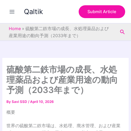
S
Skip
e
Qaltik
to
Submit Article
a
content
r
c
Home
»
硫酸第二鉄市場の成長、水処理薬品および
Sea
h
産業用途の動向予測（2033年まで）
硫酸第二鉄市場の成長、水処
理薬品および産業用途の動向
予測（2033年まで）
By
Savi SSD
/
April 10, 2026
概要
世界の硫酸第二鉄市場は、水処理、廃水管理、および産業