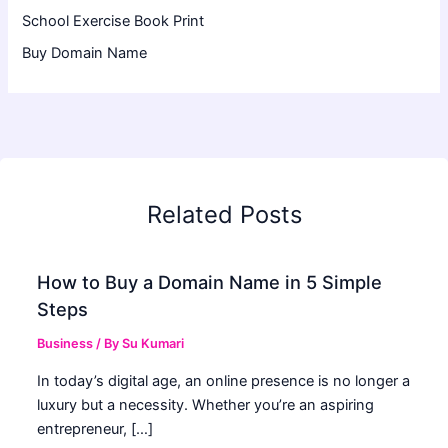
School Exercise Book Print
Buy Domain Name
Related Posts
How to Buy a Domain Name in 5 Simple
Steps
Business
/ By
Su Kumari
In today’s digital age, an online presence is no longer a
luxury but a necessity. Whether you’re an aspiring
entrepreneur, […]