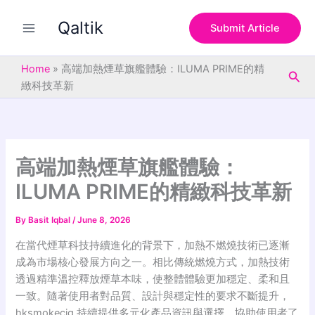
S
Skip
e
Qaltik
to
Submit Article
a
content
r
c
Home
»
高端加熱煙草旗艦體驗：ILUMA PRIME的精
Sea
h
緻科技革新
高端加熱煙草旗艦體驗：
ILUMA PRIME的精緻科技革新
By
Basit Iqbal
/
June 8, 2026
在當代煙草科技持續進化的背景下，加熱不燃燒技術已逐漸
成為市場核心發展方向之一。相比傳統燃燒方式，加熱技術
透過精準溫控釋放煙草本味，使整體體驗更加穩定、柔和且
一致。隨著使用者對品質、設計與穩定性的要求不斷提升，
hksmokecig 持續提供多元化產品資訊與選擇，協助使用者了