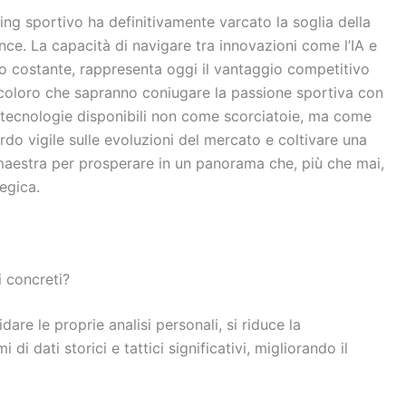
ting sportivo ha definitivamente varcato la soglia della
nce. La capacità di navigare tra innovazioni come l’IA e
co costante, rappresenta oggi il vantaggio competitivo
 a coloro che sapranno coniugare la passione sportiva con
le tecnologie disponibili non come scorciatoie, ma come
do vigile sulle evoluzioni del mercato e coltivare una
 maestra per prosperare in un panorama che, più che mai,
tegica.
i concreti?
idare le proprie analisi personali, si riduce la
di dati storici e tattici significativi, migliorando il