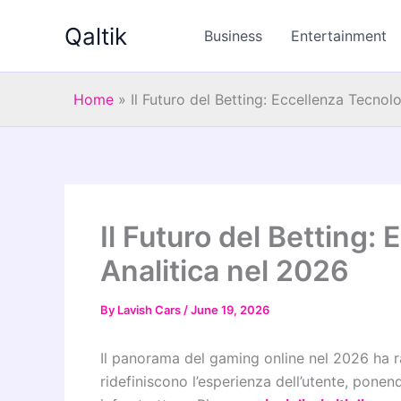
Skip
Qaltik
to
Business
Entertainment
content
Home
»
Il Futuro del Betting: Eccellenza Tecnol
Il Futuro del Betting:
Analitica nel 2026
By
Lavish Cars
/
June 19, 2026
Il panorama del gaming online nel 2026 ha r
ridefiniscono l’esperienza dell’utente, ponend