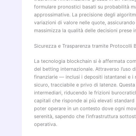
formulare pronostici basati su probabilità m
approssimative. La precisione degli algoritm
variazioni di valore nelle quote, assicurand
massimizza la qualità delle decisioni prese
Sicurezza e Trasparenza tramite Protocolli 
La tecnologia blockchain si è affermata com
del betting internazionale. Attraverso l’uso d
finanziarie — inclusi i depositi istantanei e
sicuro, tracciabile e privo di latenze. Questa 
intermediari, riducendo le frizioni burocrat
capitali che risponde ai più elevati standard 
poter operare in un contesto dove ogni movi
serenità, sapendo che l’infrastruttura sottos
operativa.