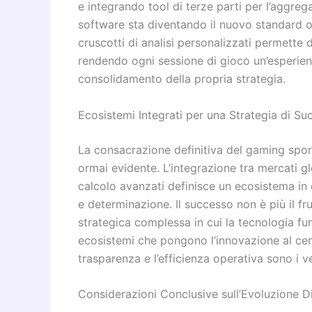
e integrando tool di terze parti per l’aggrega
software sta diventando il nuovo standard ope
cruscotti di analisi personalizzati permette 
rendendo ogni sessione di gioco un’esperien
consolidamento della propria strategia.
Ecosistemi Integrati per una Strategia di S
La consacrazione definitiva del gaming sport
ormai evidente. L’integrazione tra mercati gl
calcolo avanzati definisce un ecosistema in
e determinazione. Il successo non è più il frut
strategica complessa in cui la tecnologia fu
ecosistemi che pongono l’innovazione al centr
trasparenza e l’efficienza operativa sono i v
Considerazioni Conclusive sull’Evoluzione Di