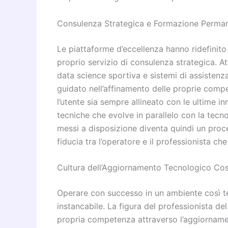
Consulenza Strategica e Formazione Perma
Le piattaforme d’eccellenza hanno ridefinito
proprio servizio di consulenza strategica. Att
data science sportiva e sistemi di assistenz
guidato nell’affinamento delle proprie com
l’utente sia sempre allineato con le ultime
tecniche che evolve in parallelo con la tecno
messi a disposizione diventa quindi un proc
fiducia tra l’operatore e il professionista che
Cultura dell’Aggiornamento Tecnologico Co
Operare con successo in un ambiente così te
instancabile. La figura del professionista de
propria competenza attraverso l’aggiorname