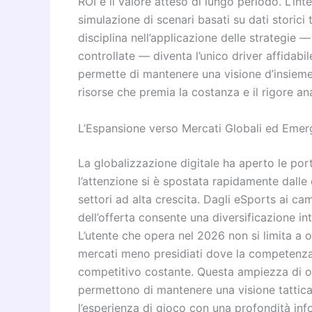
ROI e il valore atteso di lungo periodo. L’in
simulazione di scenari basati su dati storici t
disciplina nell’applicazione delle strategie —
controllate — diventa l’unico driver affidabi
permette di mantenere una visione d’insieme
risorse che premia la costanza e il rigore ana
L’Espansione verso Mercati Globali ed Emer
La globalizzazione digitale ha aperto le por
l’attenzione si è spostata rapidamente dalle
settori ad alta crescita. Dagli eSports ai cam
dell’offerta consente una diversificazione i
L’utente che opera nel 2026 non si limita a o
mercati meno presidiati dove la competenza 
competitivo costante. Questa ampiezza di or
permettono di mantenere una visione tattic
l’esperienza di gioco con una profondità in