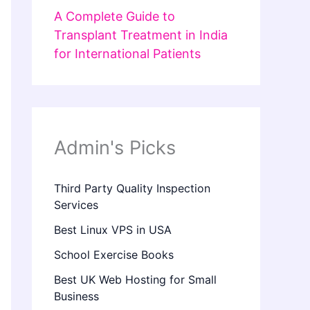
A Complete Guide to
Transplant Treatment in India
for International Patients
Admin's Picks
Third Party Quality Inspection
Services
Best Linux VPS in USA
School Exercise Books
Best UK Web Hosting for Small
Business