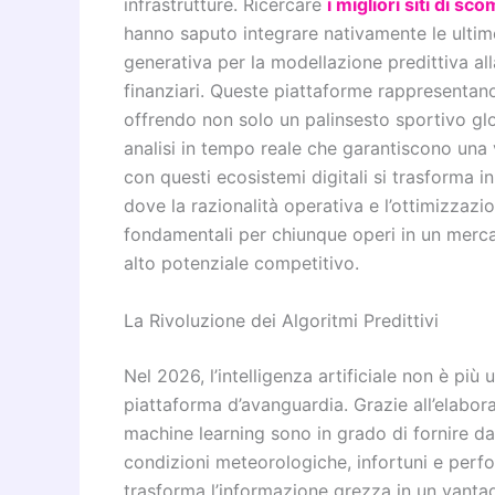
infrastrutture. Ricercare
i migliori siti di 
hanno saputo integrare nativamente le ultime i
generativa per la modellazione predittiva all
finanziari. Queste piattaforme rappresentano
offrendo non solo un palinsesto sportivo gl
analisi in tempo reale che garantiscono una 
con questi ecosistemi digitali si trasforma in
dove la razionalità operativa e l’ottimizzazi
fondamentali per chiunque operi in un merca
alto potenziale competitivo.
La Rivoluzione dei Algoritmi Predittivi
Nel 2026, l’intelligenza artificiale non è pi
piattaforma d’avanguardia. Grazie all’elabora
machine learning sono in grado di fornire da
condizioni meteorologiche, infortuni e perfo
trasforma l’informazione grezza in un vantag