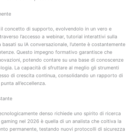
nente
 il concetto di supporto, evolvendolo in un vero e
raverso l’accesso a webinar, tutorial interattivi sulla
a basati su IA conversazionale, l’utente è costantemente
petenze. Questo impegno formativo garantisce che
 innovazioni, potendo contare su una base di conoscenze
logia. La capacità di sfruttare al meglio gli strumenti
esso di crescita continua, consolidando un rapporto di
 punta all’eccellenza.
stante
cnologicamente denso richiede uno spirito di ricerca
l gaming nel 2026 è quella di un analista che coltiva la
nto permanente, testando nuovi protocolli di sicurezza