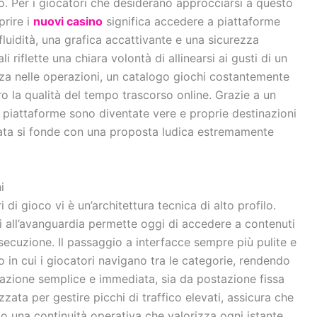
to. Per i giocatori che desiderano approcciarsi a questo
rire i
nuovi casino
significa accedere a piattaforme
fluidità, una grafica accattivante e una sicurezza
i riflette una chiara volontà di allinearsi ai gusti di un
za nelle operazioni, un catalogo giochi costantemente
o la qualità del tempo trascorso online. Grazie a un
 piattaforme sono diventate vere e proprie destinazioni
nzata si fonde con una proposta ludica estremamente
i
di gioco vi è un’architettura tecnica di alto profilo.
i all’avanguardia permette oggi di accedere a contenuti
esecuzione. Il passaggio a interfacce sempre più pulite e
 in cui i giocatori navigano tra le categorie, rendendo
erazione semplice e immediata, sia da postazione fissa
izzata per gestire picchi di traffico elevati, assicura che
do una continuità operativa che valorizza ogni istante