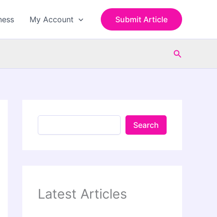
S
e
ness
My Account
Submit Article
a
r
c
Search
h
Search
Latest Articles