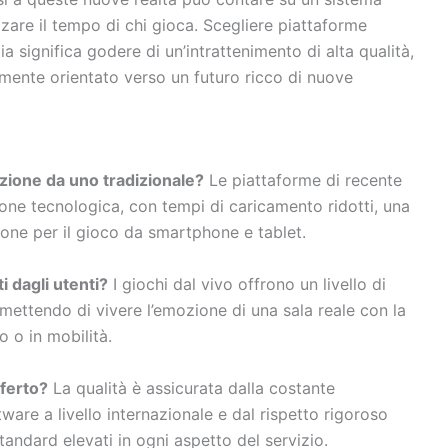
zare il tempo di chi gioca. Scegliere piattaforme
a significa godere di un’intrattenimento di alta qualità,
mente orientato verso un futuro ricco di nuove
zione da uno tradizionale?
Le piattaforme di recente
ne tecnologica, con tempi di caricamento ridotti, una
ione per il gioco da smartphone e tablet.
i dagli utenti?
I giochi dal vivo offrono un livello di
rmettendo di vivere l’emozione di una sala reale con la
o in mobilità.
fferto?
La qualità è assicurata dalla costante
tware a livello internazionale e dal rispetto rigoroso
tandard elevati in ogni aspetto del servizio.