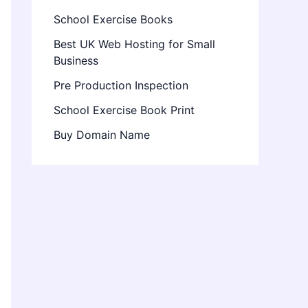
School Exercise Books
Best UK Web Hosting for Small
Business
Pre Production Inspection
School Exercise Book Print
Buy Domain Name