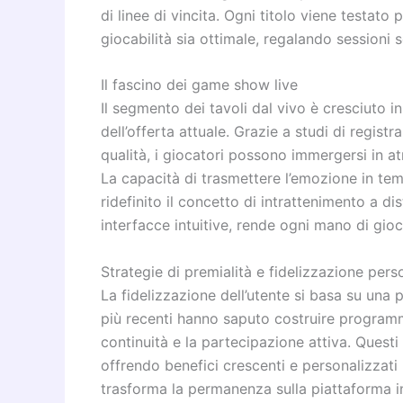
di linee di vincita. Ogni titolo viene testato
giocabilità sia ottimale, regalando sessioni 
Il fascino dei game show live
Il segmento dei tavoli dal vivo è cresciuto
dell’offerta attuale. Grazie a studi di registr
qualità, i giocatori possono immergersi in at
La capacità di trasmettere l’emozione in temp
ridefinito il concetto di intrattenimento a di
interfacce intuitive, rende ogni mano di gio
Strategie di premialità e fidelizzazione pers
La fidelizzazione dell’utente si basa su una 
più recenti hanno saputo costruire programm
continuità e la partecipazione attiva. Questi
offrendo benefici crescenti e personalizzati i
trasforma la permanenza sulla piattaforma i