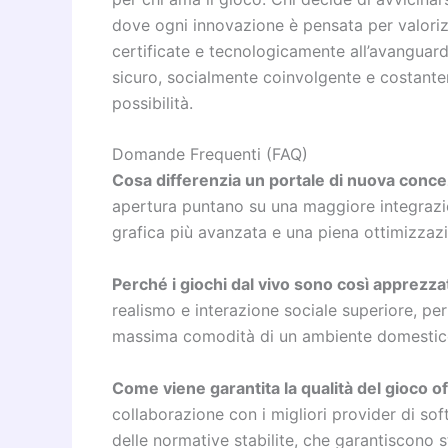
dove ogni innovazione è pensata per valoriz
certificate e tecnologicamente all’avanguardi
sicuro, socialmente coinvolgente e costante
possibilità.
Domande Frequenti (FAQ)
Cosa differenzia un portale di nuova conce
apertura puntano su una maggiore integrazio
grafica più avanzata e una piena ottimizzaz
Perché i giochi dal vivo sono così apprezzat
realismo e interazione sociale superiore, pe
massima comodità di un ambiente domestico 
Come viene garantita la qualità del gioco o
collaborazione con i migliori provider di sof
delle normative stabilite, che garantiscono s