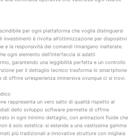
scindibile per ogni piattaforma che voglia distinguersi
investimenti è rivolta all’ottimizzazione per dispositivi
he e la responsività dei comandi rimangano inalterate.
he ogni elemento dell’interfaccia si adatti
mo, garantendo una leggibilità perfetta e un controllo
enzione per il dettaglio tecnico trasforma lo smartphone
di offrire un’esperienza immersiva ovunque ci si trovi.
udico
ione rappresenta un vero salto di qualità rispetto al
iali dello sviluppo software permette di offrire
rato in ogni minimo dettaglio, con animazioni fluide che
à non è solo estetica: si estende a una vastissima gamma
ati più tradizionali a innovative strutture con migliaia