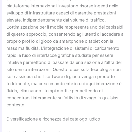
piattaforme internazionali investono risorse ingenti nello
sviluppo di infrastrutture capaci di garantire prestazioni
elevate, indipendentemente dal volume di traffico.
L’ottimizzazione per il mobile rappresenta uno dei capisaldi
di questo approccio, consentendo agli utenti di accedere al
proprio profilo di gioco da smartphone o tablet con la
massima fluidità. L’integrazione di sistemi di caricamento
rapidi e l’uso di interfacce grafiche studiate per essere
intuitive permettono di passare da una sezione all’altra del
sito senza interruzioni. Questo focus sulla tecnologia non
solo assicura che il software di gioco venga riprodotto
fedelmente, ma crea un ambiente in cui ogni interazione è
fluida, eliminando i tempi morti e permettendo di
concentrarsi interamente sull’attività di svago in qualsiasi
contesto.
Diversificazione e ricchezza del catalogo ludico