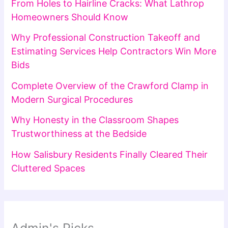
From Holes to Hairline Cracks: What Lathrop
Homeowners Should Know
Why Professional Construction Takeoff and
Estimating Services Help Contractors Win More
Bids
Complete Overview of the Crawford Clamp in
Modern Surgical Procedures
Why Honesty in the Classroom Shapes
Trustworthiness at the Bedside
How Salisbury Residents Finally Cleared Their
Cluttered Spaces