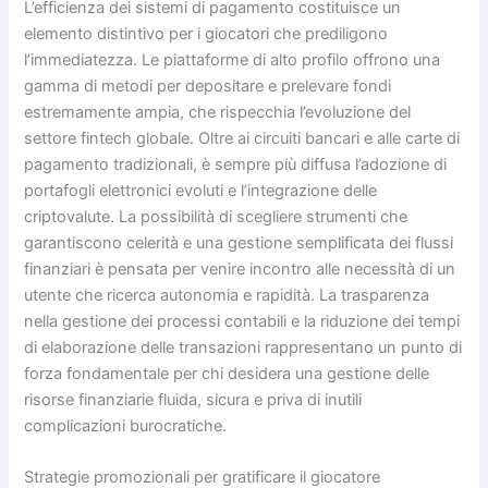
L’efficienza dei sistemi di pagamento costituisce un
elemento distintivo per i giocatori che prediligono
l’immediatezza. Le piattaforme di alto profilo offrono una
gamma di metodi per depositare e prelevare fondi
estremamente ampia, che rispecchia l’evoluzione del
settore fintech globale.
Oltre ai circuiti bancari e alle carte di
pagamento tradizionali, è sempre più diffusa l’adozione di
portafogli elettronici evoluti e l’integrazione delle
criptovalute.
La possibilità di scegliere strumenti che
garantiscono celerità e una gestione semplificata dei flussi
finanziari è pensata per venire incontro alle necessità di un
utente che ricerca autonomia e rapidità. La trasparenza
nella gestione dei processi contabili e la riduzione dei tempi
di elaborazione delle transazioni rappresentano un punto di
forza fondamentale per chi desidera una gestione delle
risorse finanziarie fluida, sicura e priva di inutili
complicazioni burocratiche.
Strategie promozionali per gratificare il giocatore