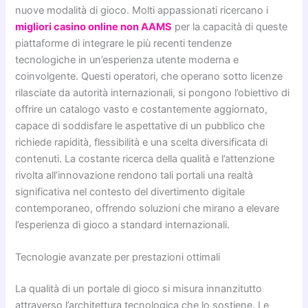
nuove modalità di gioco. Molti appassionati ricercano i
migliori casino online non AAMS
per la capacità di queste
piattaforme di integrare le più recenti tendenze
tecnologiche in un’esperienza utente moderna e
coinvolgente. Questi operatori, che operano sotto licenze
rilasciate da autorità internazionali, si pongono l’obiettivo di
offrire un catalogo vasto e costantemente aggiornato,
capace di soddisfare le aspettative di un pubblico che
richiede rapidità, flessibilità e una scelta diversificata di
contenuti. La costante ricerca della qualità e l’attenzione
rivolta all’innovazione rendono tali portali una realtà
significativa nel contesto del divertimento digitale
contemporaneo, offrendo soluzioni che mirano a elevare
l’esperienza di gioco a standard internazionali.
Tecnologie avanzate per prestazioni ottimali
La qualità di un portale di gioco si misura innanzitutto
attraverso l’architettura tecnologica che lo sostiene. Le