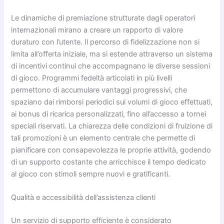
Le dinamiche di premiazione strutturate dagli operatori
internazionali mirano a creare un rapporto di valore
duraturo con l’utente. Il percorso di fidelizzazione non si
limita all’offerta iniziale, ma si estende attraverso un sistema
di incentivi continui che accompagnano le diverse sessioni
di gioco.
Programmi fedeltà articolati in più livelli
permettono di accumulare vantaggi progressivi, che
spaziano dai rimborsi periodici sui volumi di gioco effettuati,
ai bonus di ricarica personalizzati, fino all’accesso a tornei
speciali riservati.
La chiarezza delle condizioni di fruizione di
tali promozioni è un elemento centrale che permette di
pianificare con consapevolezza le proprie attività, godendo
di un supporto costante che arricchisce il tempo dedicato
al gioco con stimoli sempre nuovi e gratificanti.
Qualità e accessibilità dell’assistenza clienti
Un servizio di supporto efficiente è considerato