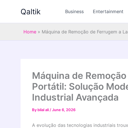
Skip
Qaltik
to
Business
Entertainment
content
Home
»
Máquina de Remoção de Ferrugem a Lase
Máquina de Remoção 
Portátil: Solução Mo
Industrial Avançada
By
bilal ali
/
June 6, 2026
A evolução das tecnologias industriais tro