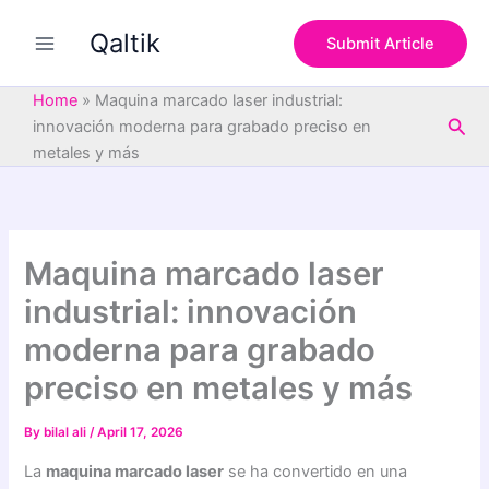
S
Skip
e
Qaltik
to
Submit Article
a
content
r
c
Home
»
Maquina marcado laser industrial:
h
Sea
innovación moderna para grabado preciso en
metales y más
Maquina marcado laser
industrial: innovación
moderna para grabado
preciso en metales y más
By
bilal ali
/
April 17, 2026
La
maquina marcado laser
se ha convertido en una