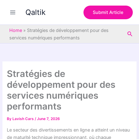
S
Skip
e
Qaltik
to
Submit Article
a
content
r
c
Home
»
Stratégies de développement pour des
Sea
h
services numériques performants
Stratégies de
développement pour des
services numériques
performants
By
Lavish Cars
/
June 7, 2026
Le secteur des divertissements en ligne a atteint un niveau
de maturité technique impressionnant, où chaque