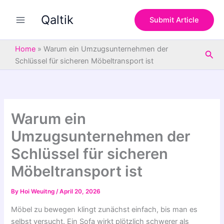
S
Skip
e
Qaltik
to
Submit Article
a
content
r
c
Home
»
Warum ein Umzugsunternehmen der
Sea
h
Schlüssel für sicheren Möbeltransport ist
Warum ein
Umzugsunternehmen der
Schlüssel für sicheren
Möbeltransport ist
By
Hoi Weuitng
/
April 20, 2026
Möbel zu bewegen klingt zunächst einfach, bis man es
selbst versucht. Ein Sofa wirkt plötzlich schwerer als