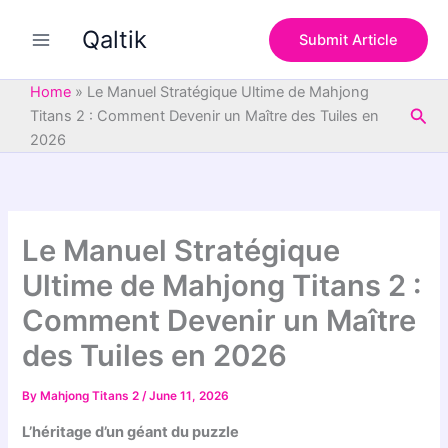
S
Skip
e
Qaltik
to
Submit Article
a
content
r
c
Home
»
Le Manuel Stratégique Ultime de Mahjong
h
Sea
Titans 2 : Comment Devenir un Maître des Tuiles en
2026
Le Manuel Stratégique
Ultime de Mahjong Titans 2 :
Comment Devenir un Maître
des Tuiles en 2026
By
Mahjong Titans 2
/
June 11, 2026
L’héritage d’un géant du puzzle