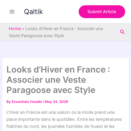
S
Skip
e
Qaltik
to
Submit Article
a
content
r
c
Home
»
Looks d’Hiver en France : Associer une
Sea
h
Veste Paragoose avec Style
Looks d’Hiver en France :
Associer une Veste
Paragoose avec Style
By
Essentials Hoodie
/
May 24, 2026
L’hiver en France est une saison où la mode prend une
place importante dans le quotidien. Entre les températures
fraîches du nord, les journées humides de l’ouest et les