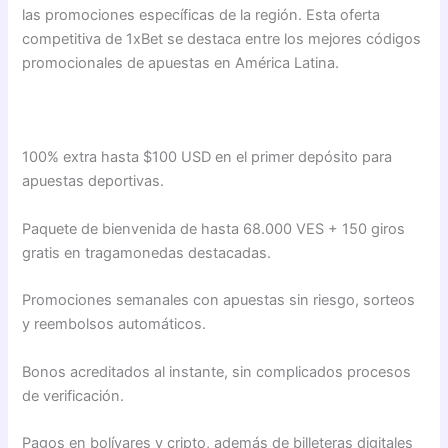
las promociones específicas de la región. Esta oferta
competitiva de 1xBet se destaca entre los mejores códigos
promocionales de apuestas en América Latina.
100% extra hasta $100 USD en el primer depósito para
apuestas deportivas.
Paquete de bienvenida de hasta 68.000 VES + 150 giros
gratis en tragamonedas destacadas.
Promociones semanales con apuestas sin riesgo, sorteos
y reembolsos automáticos.
Bonos acreditados al instante, sin complicados procesos
de verificación.
Pagos en bolívares y cripto, además de billeteras digitales