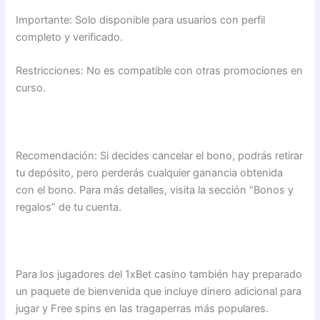
Importante: Solo disponible para usuarios con perfil
completo y verificado.
Restricciones: No es compatible con otras promociones en
curso.
Recomendación: Si decides cancelar el bono, podrás retirar
tu depósito, pero perderás cualquier ganancia obtenida
con el bono. Para más detalles, visita la sección “Bonos y
regalos” de tu cuenta.
Para los jugadores del 1xBet casino también hay preparado
un paquete de bienvenida que incluye dinero adicional para
jugar y Free spins en las tragaperras más populares.