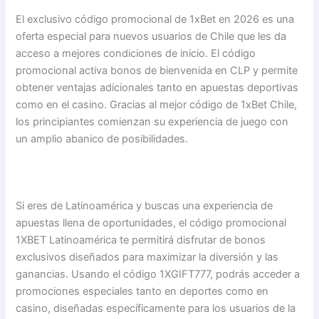
El exclusivo código promocional de 1xBet en 2026 es una
oferta especial para nuevos usuarios de Chile que les da
acceso a mejores condiciones de inicio. El código
promocional activa bonos de bienvenida en CLP y permite
obtener ventajas adicionales tanto en apuestas deportivas
como en el casino. Gracias al mejor código de 1xBet Chile,
los principiantes comienzan su experiencia de juego con
un amplio abanico de posibilidades.
Si eres de Latinoamérica y buscas una experiencia de
apuestas llena de oportunidades, el código promocional
1XBET Latinoamérica te permitirá disfrutar de bonos
exclusivos diseñados para maximizar la diversión y las
ganancias. Usando el código 1XGIFT777, podrás acceder a
promociones especiales tanto en deportes como en
casino, diseñadas específicamente para los usuarios de la