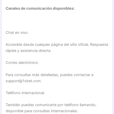
Canales de comunicación disponibles:
Chat en vivo:
Accesible desde cualquier página del sitio oficial. Respuesta
rápida y asistencia directa.
Correo electrónico:
Para consultas más detalladas, puedes contactar a
support@1xbet.com.
Teléfono internacional:
También puedes comunicarte por teléfono llamando,
disponible para consultas internacionales.