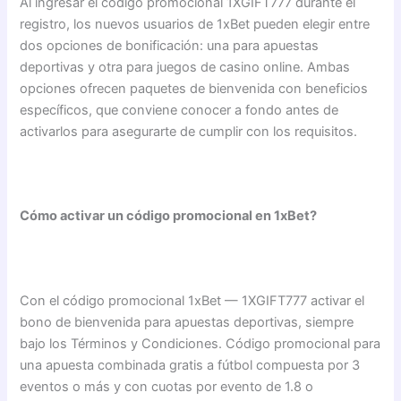
Al ingresar el código promocional 1XGIFT777 durante el
registro, los nuevos usuarios de 1xBet pueden elegir entre
dos opciones de bonificación: una para apuestas
deportivas y otra para juegos de casino online. Ambas
opciones ofrecen paquetes de bienvenida con beneficios
específicos, que conviene conocer a fondo antes de
activarlos para asegurarte de cumplir con los requisitos.
Cómo activar un código promocional en 1xBet?
Con el código promocional 1xBet — 1XGIFT777 activar el
bono de bienvenida para apuestas deportivas, siempre
bajo los Términos y Condiciones. Código promocional para
una apuesta combinada gratis a fútbol compuesta por 3
eventos o más y con cuotas por evento de 1.8 o