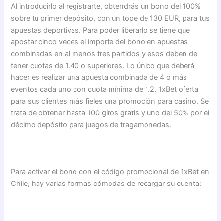
Al introducirlo al registrarte, obtendrás un bono del 100%
sobre tu primer depósito, con un tope de 130 EUR, para tus
apuestas deportivas. Para poder liberarlo se tiene que
apostar cinco veces el importe del bono en apuestas
combinadas en al menos tres partidos y esos deben de
tener cuotas de 1.40 o superiores. Lo único que deberá
hacer es realizar una apuesta combinada de 4 o más
eventos cada uno con cuota mínima de 1.2. 1xBet oferta
para sus clientes más fieles una promoción para casino. Se
trata de obtener hasta 100 giros gratis y uno del 50% por el
décimo depósito para juegos de tragamonedas.
Para activar el bono con el código promocional de 1xBet en
Chile, hay varias formas cómodas de recargar su cuenta: