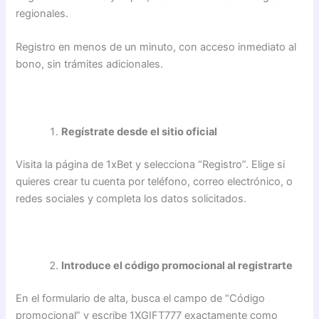
regionales.
Registro en menos de un minuto, con acceso inmediato al
bono, sin trámites adicionales.
Regístrate desde el sitio oficial
Visita la página de 1xBet y selecciona “Registro”. Elige si
quieres crear tu cuenta por teléfono, correo electrónico, o
redes sociales y completa los datos solicitados.
Introduce el código promocional al registrarte
En el formulario de alta, busca el campo de “Código
promocional” y escribe 1XGIFT777 exactamente como