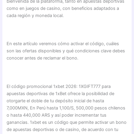
bienvenida de la plataforma, tanto en apuestas deportivas
como en juegos de casino, con beneficios adaptados a
cada región y moneda local.
En este artículo veremos cómo activar el código, cuáles
son las ofertas disponibles y qué condiciones clave debes
conocer antes de reclamar el bono.
El código promocional 1xbet 2026: 1XGIFT777 para
apuestas deportivas de 1xBet ofrece la posibilidad de
otorgarte el doble de tu depósito inicial de hasta
7,000MXN, En Perú hasta 1,100/S, 500,000 pesos chilenos
o hasta 440,000 ARS y así poder incrementar tus
ganancias. 1xbet es un código que permite activar un bono
de apuestas deportivas o de casino, de acuerdo con tu