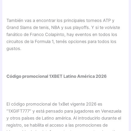
También vas a encontrar los principales torneos ATP y
Grand Slams de tenis, NBA y sus playoffs. Y si te volviste
fanático de Franco Colapinto, hay eventos en todos los
circuitos de la Formula 1, tenés opciones para todos los
gustos.
Código promocional 1XBET Latino América 2026
El código promocional de 1xBet vigente 2026 es
“1XGIFT777” y está pensado para jugadores en Venezuela
y otros países de Latino américa. Al introducirlo durante el
registro, se habilita el acceso a las promociones de