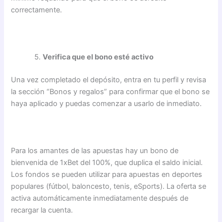
correctamente.
Verifica que el bono esté activo
Una vez completado el depósito, entra en tu perfil y revisa
la sección “Bonos y regalos” para confirmar que el bono se
haya aplicado y puedas comenzar a usarlo de inmediato.
Para los amantes de las apuestas hay un bono de
bienvenida de 1xBet del 100%, que duplica el saldo inicial.
Los fondos se pueden utilizar para apuestas en deportes
populares (fútbol, baloncesto, tenis, eSports). La oferta se
activa automáticamente inmediatamente después de
recargar la cuenta.