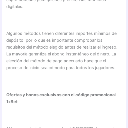
digitales.
Algunos métodos tienen diferentes importes mínimos de
depósito, por lo que es importante comprobar los
requisitos del método elegido antes de realizar el ingreso.
La mayoría garantiza el abono instantáneo del dinero. La
elección del método de pago adecuado hace que el
proceso de inicio sea cómodo para todos los jugadores.
Ofertas y bonos exclusivos con el código promocional
1xBet