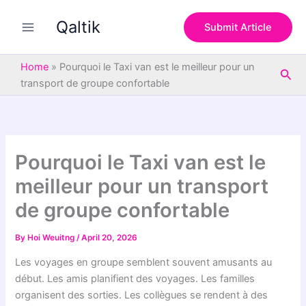
S
Skip
e
Qaltik
to
Submit Article
a
content
r
c
Home
»
Pourquoi le Taxi van est le meilleur pour un
Sea
h
transport de groupe confortable
Pourquoi le Taxi van est le
meilleur pour un transport
de groupe confortable
By
Hoi Weuitng
/
April 20, 2026
Les voyages en groupe semblent souvent amusants au
début. Les amis planifient des voyages. Les familles
organisent des sorties. Les collègues se rendent à des