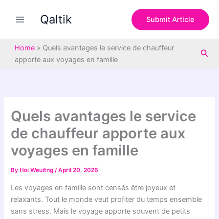
S
Skip
e
Qaltik
to
Submit Article
a
content
r
c
Home
»
Quels avantages le service de chauffeur
Sea
h
apporte aux voyages en famille
Quels avantages le service
de chauffeur apporte aux
voyages en famille
By
Hoi Weuitng
/
April 20, 2026
Les voyages en famille sont censés être joyeux et
relaxants. Tout le monde veut profiter du temps ensemble
sans stress. Mais le voyage apporte souvent de petits