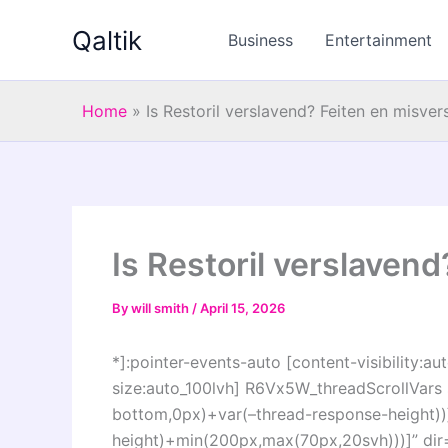
Skip
Qaltik
to
Business
Entertainment
content
Home
»
Is Restoril verslavend? Feiten en misve
Is Restoril verslaven
By
will smith
/
April 15, 2026
*]:pointer-events-auto [content-visibility:aut
size:auto_100lvh] R6Vx5W_threadScrollVars s
bottom,0px)+var(–thread-response-height))]
height)+min(200px,max(70px,20svh)))]” di