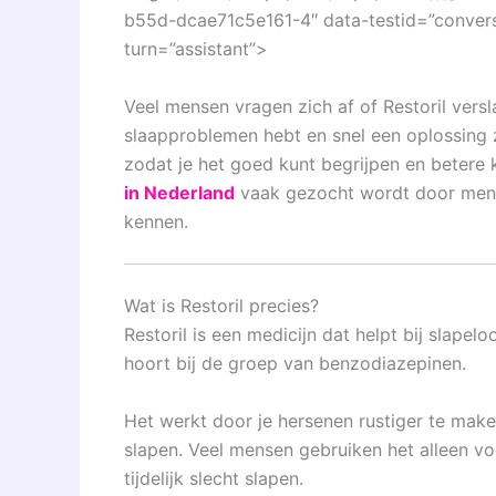
b55d-dcae71c5e161-4″ data-testid=”conversa
turn=”assistant”>
Veel mensen vragen zich af of
Restoril
versla
slaapproblemen hebt en snel een oplossing zo
zodat je het goed kunt begrijpen en beter
in Nederland
vaak gezocht wordt door mensen
kennen.
Wat is Restoril precies?
Restoril is een medicijn dat helpt bij slape
hoort bij de groep van
benzodiazepinen
.
Het werkt door je hersenen rustiger te maken
slapen. Veel mensen gebruiken het alleen vo
tijdelijk slecht slapen.