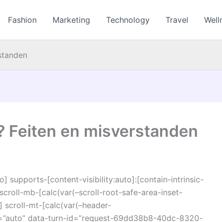
Fashion
Marketing
Technology
Travel
Well
rstanden
d? Feiten en misverstanden
o] supports-[content-visibility:auto]:[contain-intrinsic-
croll-mb-[calc(var(–scroll-root-safe-area-inset-
 scroll-mt-[calc(var(–header-
r=”auto” data-turn-id=”request-69dd38b8-40dc-8320-