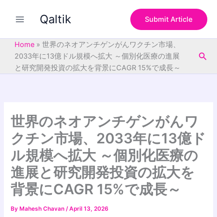
S
Skip
e
Qaltik
to
Submit Article
a
content
r
c
Home
»
世界のネオアンチゲンがんワクチン市場、
h
Sea
2033年に13億ドル規模へ拡大 ～個別化医療の進展
と研究開発投資の拡大を背景にCAGR 15%で成長～
世界のネオアンチゲンがんワ
クチン市場、2033年に13億ド
ル規模へ拡大 ～個別化医療の
進展と研究開発投資の拡大を
背景にCAGR 15%で成長～
By
Mahesh Chavan
/
April 13, 2026