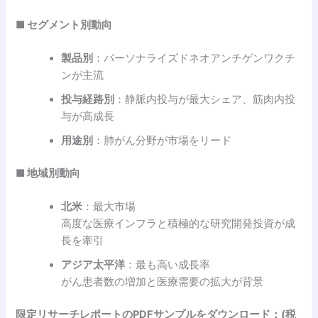
■ セグメント別動向
製品別
：パーソナライズドネオアンチゲンワクチ
ンが主流
投与経路別
：静脈内投与が最大シェア、筋肉内投
与が高成長
用途別
：肺がん分野が市場をリード
■ 地域別動向
北米
：最大市場
高度な医療インフラと積極的な研究開発投資が成
長を牽引
アジア太平洋
：最も高い成長率
がん患者数の増加と医療需要の拡大が背景
限定リサーチレポートのPDFサンプルをダウンロード：(税