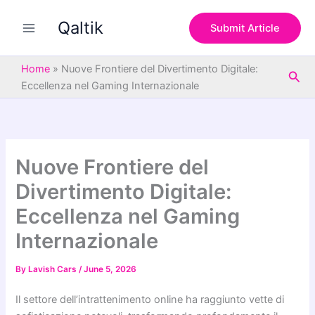
S
Skip
e
Qaltik
to
Submit Article
a
content
r
c
Home
»
Nuove Frontiere del Divertimento Digitale:
Sea
h
Eccellenza nel Gaming Internazionale
Nuove Frontiere del
Divertimento Digitale:
Eccellenza nel Gaming
Internazionale
By
Lavish Cars
/
June 5, 2026
Il settore dell’intrattenimento online ha raggiunto vette di