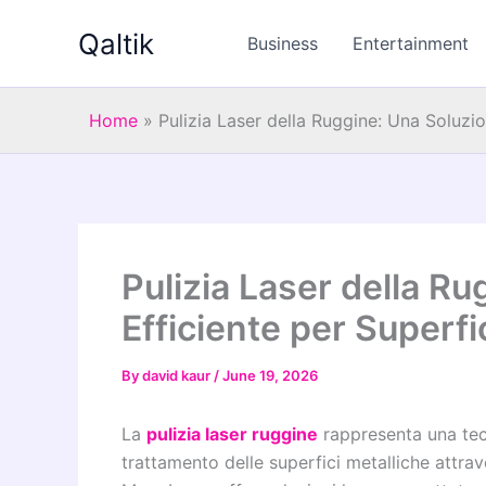
Skip
Qaltik
to
Business
Entertainment
content
Home
»
Pulizia Laser della Ruggine: Una Soluzi
Pulizia Laser della R
Efficiente per Superf
By
david kaur
/
June 19, 2026
La
pulizia laser ruggine
rappresenta una tec
trattamento delle superfici metalliche attra