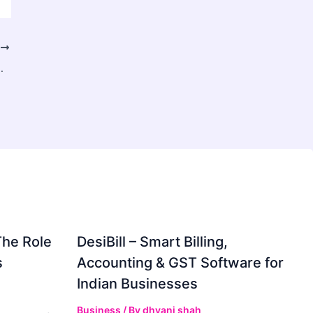
T
 Need It & What to Expect
The Role
DesiBill – Smart Billing,
s
Accounting & GST Software for
Indian Businesses
Business
/ By
dhvani shah