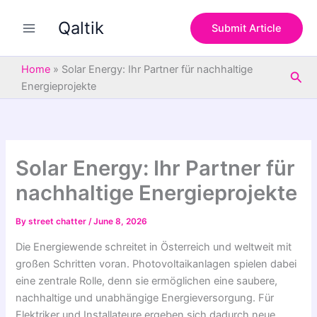
S
Skip
e
Qaltik
to
Submit Article
a
content
r
c
Home
»
Solar Energy: Ihr Partner für nachhaltige
Sea
h
Energieprojekte
Solar Energy: Ihr Partner für
nachhaltige Energieprojekte
By
street chatter
/
June 8, 2026
Die Energiewende schreitet in Österreich und weltweit mit
großen Schritten voran. Photovoltaikanlagen spielen dabei
eine zentrale Rolle, denn sie ermöglichen eine saubere,
nachhaltige und unabhängige Energieversorgung. Für
Elektriker und Installateure ergeben sich dadurch neue