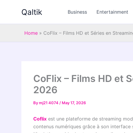
Skip
Qaltik
to
Business
Entertainment
content
Home
»
CoFlix – Films HD et Séries en Streami
CoFlix – Films HD et 
2026
By
mj21 4074
/
May 17, 2026
Coflix
est une plateforme de streaming moder
contenus numériques grâce à son interface 