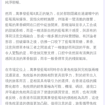
純淨順暢。
然而，萬事發藍莓8真正的魅力，在於那顆隱藏在過濾嘴中的
藍莓風味爆珠。當指尖輕輕施壓，伴隨著一聲清脆的微響，
藍莓的果香瞬間在口腔中綻放開來
。那種滋味並非人工合成
的甜膩香精，而是一種清新自然的藍莓果汁感受
，與原有的
薄荷涼意交織融合，形成一種多層次的味覺體驗
。有評論者
形容，捏破爆珠之後，彷彿一口咬下了藍莓薄荷糖
，果香、
涼意與煙草本味三者之間達成了一種微妙而和諧的平衡。更
令人驚豔的是，即使抽完整支煙，口腔中依然留有清爽的涼
感與淡淡的果香餘韻
，而非一般香煙常見的殘留氣味
。
在市場定位上，萬事發藍莓8同時存在著免稅版與完稅版兩種
流通渠道
。免稅版本的價格相對更具競爭力
，對於經常出入
境的旅客而言，是相當具有吸引力的選擇。在香港這樣的國
際化都市，免稅煙的銷售量極為可觀
，機場、碼頭、邊境口
岸等處的免稅商店提供了便捷的購買管道
。然而，也有消費
者反映，在香港市區購買萬事發藍莓8的價格較為高昂
，這使
得免稅渠道的價值更加凸顯。值得注意的是，旅客攜帶免稅