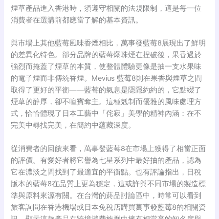
煙草產品進入香港時，須遵守相關的法規限制
，這是每一位
消費者在選購前都應當了解的基本資訊。
與市場上其他藍莓風味香煙相比，萬事發藍莓8展現出了鮮明
的差異化特色。部分品牌的藍莓爆珠煙在捏破後，果香過於
強烈而掩蓋了煙草的本質，使整體體驗更像是抽一支水果味
的電子煙而非傳統香煙。Mevius 藍莓8則在果香與煙草之間
取得了更好的平衡——藍莓的氣息是隱隱約約的
，它點綴了
煙草的醇厚，卻不喧賓奪主。這種剋制而優雅的風味處理方
式，恰恰體現了日本工藝中「侘寂」美學的精神內涵：在不
完美中尋找完美，在簡約中蘊藏深度。
從消費者的回饋來看，萬事發藍莓8在市場上獲得了相當正面
的評價。有愛好者將它譽為七星系列中最好抽的產品
，認為
它在濃淡之間找到了最適宜的平衡點
。也有評論指出，日稅
版本的藍莓8在品質上更為穩定
，這或許與不同市場的製造標
準與原料來源有關。在台灣的菸品討論區中，時常可以看到
旅客詢問在香港機場或日本免稅店購買萬事發藍莓8的相關資
訊
，顯示這款產品在跨境消費族群中擁有相當高的知名度與