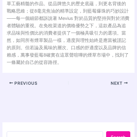
草工藝精髓的作品。從品牌悠久的歷史底蘊
，到更名背後的
戰略思維
；從8毫克焦油的精準設定
，到藍莓爆珠的巧妙設計
——每一個細節都訴說著 Mevius 對於品質的堅持與對於消費
者體驗的重視。在免稅渠道的價格優勢之下
，這款產品為追
求品味與性價比的消費者提供了一個極具吸引力的選項。當
然，如同所有煙草製品一樣，適度與理性始終是應當被謹記
的原則。但若論及風味的層次、口感的舒適度以及品牌的信
賴感，萬事發藍莓8確實在這眾聲喧嘩的煙草市場中，找到了
一條屬於自己的從容路徑。
PREVIOUS
NEXT