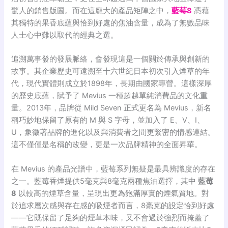
驚人的銷售版圖
。而在這龐大的產品矩陣之中，
藍莓8
憑藉
其獨特的果香底蘊與恰到好處的焦油含量，成為了無數品味
人士心中難以取代的經典之選。
追溯萬事發的發展脈絡，會發現這是一個關於傳承與創新的
故事。其企業歷史可遠溯至十六世紀日本初次引入煙草的年
代，現代實體則成立於1898年，長期由國家專營
。這樣深厚
的歷史底蘊，賦予了 Mevius 一種超越單純消費品的文化重
量。2013年，品牌從 Mild Seven 正式更名為 Mevius
，新名
稱巧妙地保留了原有的 M 與 S 字母，並加入了 E、V、I、
U，象徵著品牌的進化以及與消費者之間更緊密的情感連結
。
這不僅僅是名稱的改變，更是一次品牌精神的全面昇華。
在 Mevius 的產品光譜中，藍莓系列無疑是最具辨識度的存在
之一。藍莓香煙提供5毫克與8毫克兩種焦油選擇
，其中
藍莓
8
以較高的煙草含量，呈現出更為飽滿厚實的煙氣質地
。對
於追求層次感與存在感的吸煙者而言，8毫克的設定恰到好處
——它既保留了足夠的煙草本味，又不會過於強烈而掩蓋了