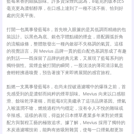
藍莓果香的細膩韻味
。許多資深煙民認為，8毫克的版本比5
毫克更為濃郁醇厚
，在口感上達到了一種不淡不衝、恰到好
處的完美平衡
。
打開一包萬事發藍莓8，首先映入眼簾的是其低調而精緻的包
裝設計。以黑色為底、銀色字體點綴的煙盒
，搭配圓弧折角
的流暢線條
，整體散發出一種內斂卻不失格調的氣質。這樣
的視覺語言，與 Mevius 品牌一貫的藍白配色基調
形成了有趣
的對話——既保留了品牌的經典元素，又展現了藍莓系列的
獨特個性。當煙盒被打開的瞬間，一股淡淡的薄荷清涼氣息
會輕輕拂過嗅覺
，預告著接下來即將展開的感官旅程。
點燃一支萬事發藍莓8，在尚未捏破過濾嘴中的爆珠之前，首
先感受到的是濃郁而純粹的煙草韻味
。Mevius 向來以口感順
滑、餘味乾淨著稱
，而藍莓8完美繼承了這項品牌基因。煙氣
入喉溫潤不嗆，燃燒過程均勻穩定，沒有令人不悅的雜味或
辛辣感
。這樣的表現，得益於日本煙草產業多年來對於煙葉
配方與製程工藝的極致追求。據了解，Mevius 採用了獨特的
木炭過濾嘴技術
，能夠有效吸附雜質，使每一口煙氣都更加