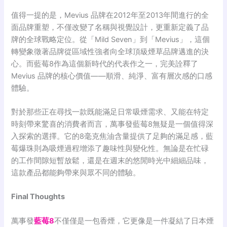
值得一提的是，Mevius 品牌在2012年至2013年間進行的全
面品牌重塑
，不僅改變了名稱與視覺設計，更重新定義了品
牌的全球戰略定位。從「Mild Seven」到「Mevius」
，這個
轉變象徵著品牌從區域性強者向全球頂級煙草品牌邁進的決
心
。而藍莓8作為這個新時代的代表作之一，完美詮釋了
Mevius 品牌的核心價值——順滑、純淨、富有層次感的口感
體驗
。
對於那些正在尋找一款既能滿足日常吸煙需求、又能在特定
時刻帶來驚喜的消費者而言，萬事發藍莓8無疑是一個值得深
入探索的選擇。它的8毫克焦油含量提供了足夠的滿足感
，藍
莓爆珠則為吸煙過程增添了趣味性與變化性
。無論是在忙碌
的工作間隙短暫放鬆，還是在週末的悠閒時光中細細品味，
這款產品都能夠帶來與眾不同的體驗。
Final Thoughts
萬事發
藍莓8
不僅僅是一包香煙，它更像是一件凝結了日本煙