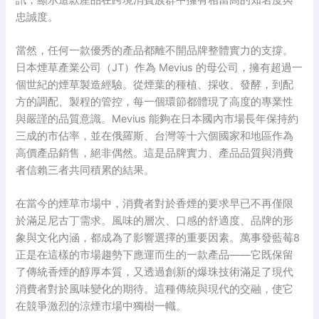
忠誠度。
當然，任何一款優秀的產品都離不開品牌整體實力的支撐。
日本煙草產業公司（JT）作為 Mevius 的母公司，擁有超過一
個世紀的煙草製造經驗
。從煙葉的種植、採收、發酵，到配
方的調配、製程的管控，每一個環節都體現了高度的專業性
與嚴謹的品質意識。Mevius 能夠在日本國內市場長年保持約
三成的市佔率
，並在俄羅斯、台灣等十六個國家和地區作為
高價產品銷售
，絕非偶然。這是品牌實力、產品品質與消費
者信賴三者共同積累的結果。
在當今的煙草市場中，消費者對於香煙的要求早已不再僅限
於滿足尼古丁需求。風味的層次、口感的舒適度、品牌的形
象與文化內涵，都成為了影響選擇的重要因素。萬事發藍莓8
正是在這樣的市場趨勢下應運而生的一款產品——它既保留
了傳統香煙的醇厚本質，又透過創新的爆珠技術滿足了現代
消費者對於風味變化的期待
。這種傳統與現代的交融，使它
在競爭激烈的涼煙市場中獨樹一幟。