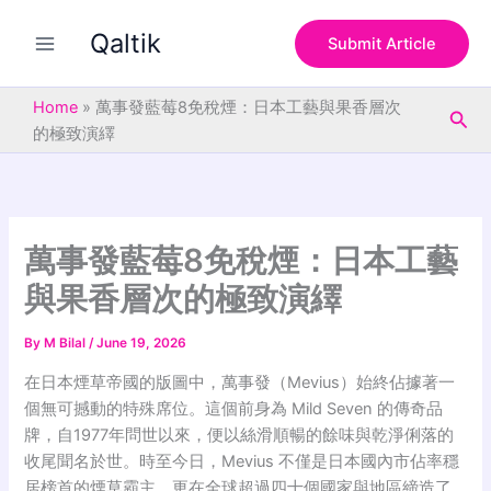
S
Skip
e
Qaltik
to
Submit Article
a
content
r
c
Home
»
萬事發藍莓8免稅煙：日本工藝與果香層次
Sea
h
的極致演繹
萬事發藍莓8免稅煙：日本工藝
與果香層次的極致演繹
By
M Bilal
/
June 19, 2026
在日本煙草帝國的版圖中，萬事發（Mevius）始終佔據著一
個無可撼動的特殊席位
。這個前身為 Mild Seven 的傳奇品
牌，自1977年問世以來
，便以絲滑順暢的餘味與乾淨俐落的
收尾聞名於世
。時至今日，Mevius 不僅是日本國內市佔率穩
居榜首的煙草霸主
，更在全球超過四十個國家與地區締造了