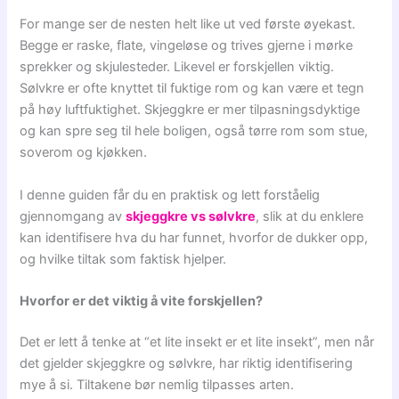
For mange ser de nesten helt like ut ved første øyekast.
Begge er raske, flate, vingeløse og trives gjerne i mørke
sprekker og skjulesteder. Likevel er forskjellen viktig.
Sølvkre er ofte knyttet til fuktige rom og kan være et tegn
på høy luftfuktighet. Skjeggkre er mer tilpasningsdyktige
og kan spre seg til hele boligen, også tørre rom som stue,
soverom og kjøkken.
I denne guiden får du en praktisk og lett forståelig
gjennomgang av
skjeggkre vs sølvkre
, slik at du enklere
kan identifisere hva du har funnet, hvorfor de dukker opp,
og hvilke tiltak som faktisk hjelper.
Hvorfor er det viktig å vite forskjellen?
Det er lett å tenke at “et lite insekt er et lite insekt”, men når
det gjelder skjeggkre og sølvkre, har riktig identifisering
mye å si. Tiltakene bør nemlig tilpasses arten.