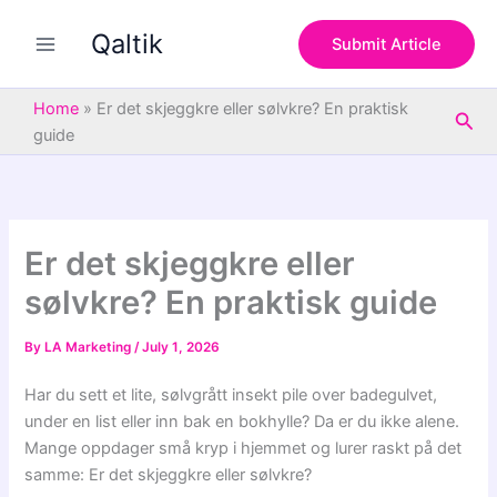
S
Skip
e
Qaltik
to
Submit Article
a
content
r
c
Home
»
Er det skjeggkre eller sølvkre? En praktisk
Sea
h
guide
Er det skjeggkre eller
sølvkre? En praktisk guide
By
LA Marketing
/
July 1, 2026
Har du sett et lite, sølvgrått insekt pile over badegulvet,
under en list eller inn bak en bokhylle? Da er du ikke alene.
Mange oppdager små kryp i hjemmet og lurer raskt på det
samme: Er det skjeggkre eller sølvkre?