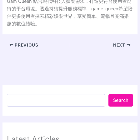
Gam Queen 結合現代科技與娛樂需求，打造更符合使用者期
待的平台環境。透過持續提升服務標準，game-queen希望陪
伴更多使用者探索精彩娛樂世界，享受簡單、流暢且充滿樂
趣的數位體驗。
PREVIOUS
NEXT
Search
Latest Articles