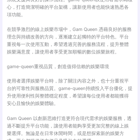
心，打造簡潔明確的平台架構，讓新使用者也能快速熟悉各
項功能。
在競爭激烈的線上娛樂市場中，Gam Queen 憑藉良好的服務
理念與持續改善的方向，逐漸建立起獨特的平台特色。平台
重視每一次使用互動，希望透過完善的服務流程，提升整體
娛樂滿意度，讓使用者享受更加順暢的數位娛樂旅程。
game-queen重視品質，創造值得信賴的娛樂環境
使用者選擇娛樂平台時，除了關注內容之外，也十分重視平
台的可靠性與服務品質。game-queen持續投入平台優化，提
升使用便利性與整體穩定程度，希望讓每位使用者都能獲得
安心且愉快的娛樂體驗。
Gam Queen 以創新思維打造更符合現代需求的娛樂服務，透
過不斷提升平台功能，讓使用者能夠享受更加完整的線上娛
樂選擇。無論是在日常休閒時間，或是想探索新的娛樂方