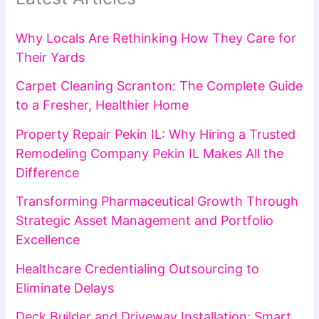
Why Locals Are Rethinking How They Care for
Their Yards
Carpet Cleaning Scranton: The Complete Guide
to a Fresher, Healthier Home
Property Repair Pekin IL: Why Hiring a Trusted
Remodeling Company Pekin IL Makes All the
Difference
Transforming Pharmaceutical Growth Through
Strategic Asset Management and Portfolio
Excellence
Healthcare Credentialing Outsourcing to
Eliminate Delays
Deck Builder and Driveway Installation: Smart