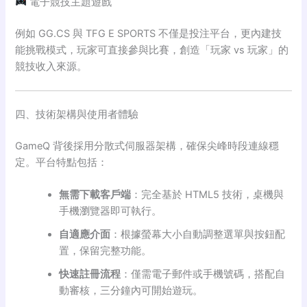
電子競技主題遊戲
例如 GG.CS 與 TFG E SPORTS 不僅是投注平台，更內建技
能挑戰模式，玩家可直接參與比賽，創造「玩家 vs 玩家」的
競技收入來源。
四、技術架構與使用者體驗
GameQ 背後採用分散式伺服器架構，確保尖峰時段連線穩
定。平台特點包括：
無需下載客戶端
：完全基於 HTML5 技術，桌機與
手機瀏覽器即可執行。
自適應介面
：根據螢幕大小自動調整選單與按鈕配
置，保留完整功能。
快速註冊流程
：僅需電子郵件或手機號碼，搭配自
動審核，三分鐘內可開始遊玩。