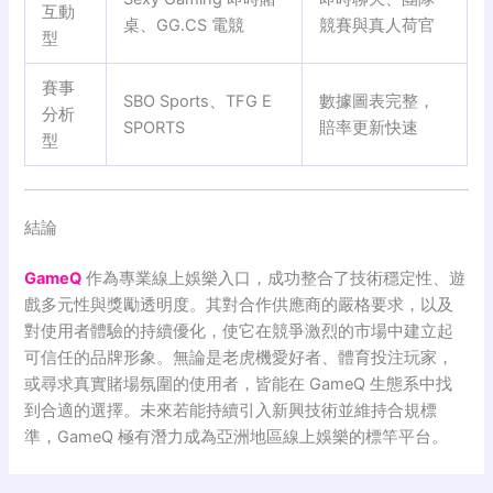
互動
桌、GG.CS 電競
競賽與真人荷官
型
賽事
SBO Sports、TFG E
數據圖表完整，
分析
SPORTS
賠率更新快速
型
結論
GameQ
作為專業線上娛樂入口，成功整合了技術穩定性、遊
戲多元性與獎勵透明度。其對合作供應商的嚴格要求，以及
對使用者體驗的持續優化，使它在競爭激烈的市場中建立起
可信任的品牌形象。無論是老虎機愛好者、體育投注玩家，
或尋求真實賭場氛圍的使用者，皆能在 GameQ 生態系中找
到合適的選擇。未來若能持續引入新興技術並維持合規標
準，GameQ 極有潛力成為亞洲地區線上娛樂的標竿平台。