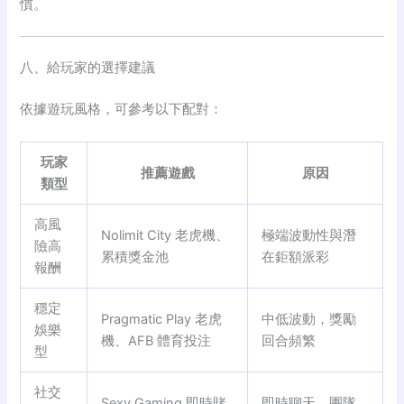
慣。
八、給玩家的選擇建議
依據遊玩風格，可參考以下配對：
玩家
推薦遊戲
原因
類型
高風
Nolimit City 老虎機、
極端波動性與潛
險高
累積獎金池
在鉅額派彩
報酬
穩定
Pragmatic Play 老虎
中低波動，獎勵
娛樂
機、AFB 體育投注
回合頻繁
型
社交
Sexy Gaming 即時賭
即時聊天、團隊