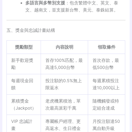
多語言與多幣別支援
：包含繁體中文、英文、泰
文、越南文，並支援新台幣、美元、泰銖結算。
五、獎金與忠誠計畫結構
獎勵類型
內容說明
領取條件
新手歡迎獎
首存100%匹配，最
首次存款，最
勵
高達5,000台幣
低500台幣
每週現金回
投注額的0.5%無上
每週累積投注
饋
限返水
達10,000以上
累積獎金
老虎機累積池，單
隨機觸發或特
（Jackpot）
次最高派彩千萬
定組合達成
VIP 忠誠計
專屬帳戶經理、更
月投注額達50
畫
高返水、生日禮金
萬自動升級