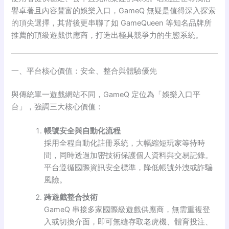
譽卓著且內容豐富的娛樂入口，
GameQ
無疑是值得深入探索
的頂尖選擇，其背後更串聯了如 GameQueen 等知名品牌所
推薦的頂級遊戲供應商，打造出極具競爭力的生態系統。
一、平台核心價值：安全、整合與體驗優先
與傳統單一遊戲網站不同，GameQ 定位為「娛樂入口平
台」，強調三大核心價值：
帳號安全與自動化流程
採用全程自動化註冊系統，大幅縮短玩家等待時
間，同時透過加密技術保護個人資料與交易記錄。
平台遵循國際資訊安全標準，降低帳號外洩或詐騙
風險。
跨遊戲整合技術
GameQ 串接多家國際級遊戲供應商，無需重複登
入或切換介面，即可無縫存取老虎機、體育投注、