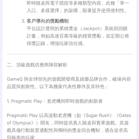
即時賭桌與電子競技等多種類型內容。此種「單一
入口、多樣選擇」的架構，顯著提升使用便利性。
客戶導向的獎勵機制
平台設計透明的累積獎金（Jackpot）系統與回饋
計畫，例如高達百萬等級的積寶獎勵，並定期公佈
得獎記錄，增強玩家信任感。
二、頂級遊戲供應商陣容解析
GameQ 與全球領先的遊戲開發商及娛樂品牌合作，確保內容
品質與創新性。以下為幾家代表性夥伴及其特色：
1. Pragmatic Play：老虎機與即時遊戲的創新者
Pragmatic Play 以高波動老虎機（如《Sugar Rush》《Gates
of Olympus》）聞名，同時提供真人賭桌與賓果遊戲。其遊
戲具備行動裝置適配性與獨特的獎金回合機制，適合追求高
回報率的玩家。