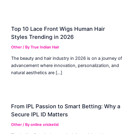
Top 10 Lace Front Wigs Human Hair
Styles Trending in 2026
Other
/ By
True Indian Hair
The beauty and hair industry in 2026 is on a journey of
advancement where innovation, personalization, and
natural aesthetics are […]
From IPL Passion to Smart Betting: Why a
Secure IPL ID Matters
Other
/ By
online cricketid