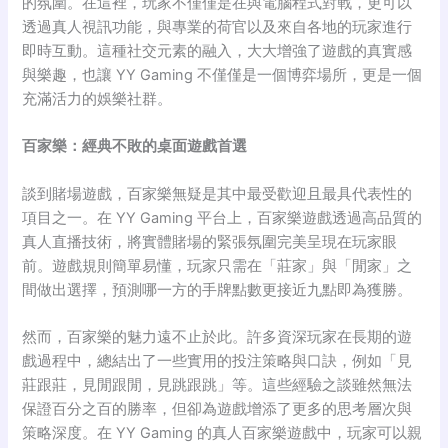
的氛圍
。在這裡，玩家不僅僅是在與電腦程式對戰，更可以
透過真人視訊功能，與專業的荷官以及來自各地的玩家進行
即時互動。這種社交元素的融入，大大增強了遊戲的真實感
與樂趣，也讓 YY Gaming 不僅僅是一個博弈場所，更是一個
充滿活力的娛樂社群
。
百家樂：經典不敗的桌面遊戲首選
談到賭場遊戲，百家樂無疑是其中最受歡迎且最具代表性的
項目之一。在 YY Gaming 平台上，百家樂遊戲透過高品質的
真人直播技術，將實體賭場的緊張氛圍完美呈現在玩家眼
前
。遊戲規則簡單易懂，玩家只需在「莊家」與「閒家」之
間做出選擇，預測哪一方的手牌點數更接近九點即為獲勝。
然而，百家樂的魅力遠不止於此。許多資深玩家在長期的遊
戲過程中，總結出了一些實用的投注策略與口訣，例如「見
莊跟莊，見閒跟閒，見跳跟跳」等
。這些經驗之談雖然無法
保證百分之百的勝率，但卻為遊戲增添了更多的思考層次與
策略深度。在 YY Gaming 的真人百家樂遊戲中，玩家可以親