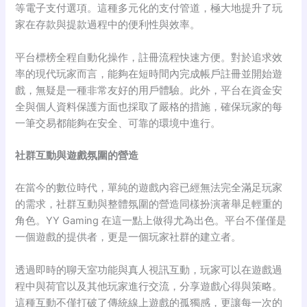
等電子支付選項
。這種多元化的支付管道，極大地提升了玩
家在存款與提款過程中的便利性與效率。
平台標榜全程自動化操作，註冊流程快速方便
。對於追求效
率的現代玩家而言，能夠在短時間內完成帳戶註冊並開始遊
戲，無疑是一種非常友好的用戶體驗。此外，平台在資金安
全與個人資料保護方面也採取了嚴格的措施，確保玩家的每
一筆交易都能夠在安全、可靠的環境中進行。
社群互動與遊戲氛圍的營造
在當今的數位時代，單純的遊戲內容已經無法完全滿足玩家
的需求，社群互動與整體氛圍的營造同樣扮演著舉足輕重的
角色
。YY Gaming 在這一點上做得尤為出色。平台不僅僅是
一個遊戲的提供者，更是一個玩家社群的建立者。
透過即時的聊天室功能與真人視訊互動，玩家可以在遊戲過
程中與荷官以及其他玩家進行交流，分享遊戲心得與策略
。
這種互動不僅打破了傳統線上遊戲的孤獨感，更讓每一次的