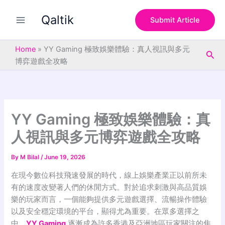
S
Skip
e
Qaltik
to
Submit Article
a
content
r
c
Home
»
YY Gaming 極致娛樂體驗：真人視訊與多元
Sea
h
博弈遊戲全攻略
YY Gaming 極致娛樂體驗：真
人視訊與多元博弈遊戲全攻略
By
M Bilal
/
June 19, 2026
在現今數位科技飛速發展的時代，線上娛樂產業正以前所未
有的速度改變著人們的休閒方式。對於追求刺激與高品質娛
樂的玩家而言，一個能夠提供多元遊戲選擇、流暢操作體驗
以及安全穩定環境的平台，顯得尤為重要。在眾多選擇之
中，
YY Gaming
逐漸成為許多香港及亞洲地區玩家關注的焦