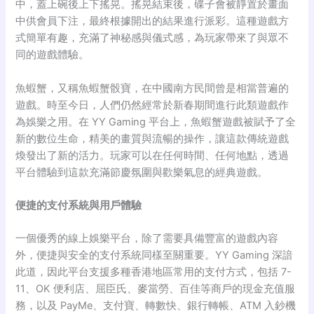
中，蓋上碗後上下搖晃
。搖晃結束後，碟子會被靜置於畫面
中供會員下注，最終根據開出的結果進行派彩。這種遊戲方
式簡單有趣，充滿了神秘感與儀式感，為玩家帶來了與眾不
同的遊戲體驗。
魚蝦蟹，又稱魚蝦蟹骰寶，在中國南方民間曾是相當普遍的
遊戲
。時至今日，人們仍然經常於新春期間進行此類遊戲作
為娛樂之用。在 YY Gaming 平台上，魚蝦蟹遊戲被賦予了全
新的數位生命，精美的畫質與流暢的操作，讓這款傳統遊戲
煥發出了新的活力。玩家可以在任何時間、任何地點，透過
平台體驗到這款充滿節慶氛圍與歡樂氣息的經典遊戲。
便捷的支付系統與用戶體驗
一個優秀的線上娛樂平台，除了需要具備豐富的遊戲內容
外，便捷與安全的支付系統同樣至關重要。YY Gaming 深諳
此道，因此平台支援多種香港地區常用的支付方式，包括 7-
11、OK 便利店、屈臣氏、麥當勞、百佳等商戶的現金充值服
務，以及 PayMe、支付寶、轉數快、銀行轉帳、ATM 入鈔機