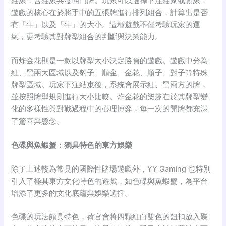
莊家，含莊家共發四門牌
。玩家可以選擇下注莊家或閒家，
遊戲的核心在於將手中的五張牌進行排列組合，計算出是否
有「牛」以及「牛」的大小。這種遊戲不僅考驗玩家的運
氣，更考驗其對牌型組合的判斷與決策能力。
而炸金花則是一款以牌型大小決定勝負的遊戲
。遊戲中分為
紅、黑兩大區域以及豹子、順金、金花、順子、對子等特殊
牌型區域。玩家下注結束後，系統會展示紅、黑兩方的牌，
並按照牌型規則進行大小比較。炸金花的樂趣在於其牌型變
化的多樣性與對戰過程中的心理博弈，每一次的開牌都充滿
了驚喜與懸念。
色碟與魚蝦蟹：獨具特色的東方娛樂
除了上述較為常見的國際性賭場遊戲外，YY Gaming 也特別
引入了極具東方文化特色的遊戲，如色碟與魚蝦蟹，為平台
增添了更多的文化底蘊與娛樂選擇
。
色碟的玩法頗具特色，荷官會將四顆紅白雙色的鈕扣放入碟