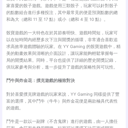
家喜愛的骰子遊戲
。遊戲使用三顆骰子，玩家可以針對骰子
的點數組合進行多種投注，其中最常見的便是預測點數的總
和為大（總和 11 至 17 點）或小（總和 4 至 10 點）。
骰寶遊戲的一大特色在於其節奏明快、遊戲時間短，玩家可
以在短時間內經歷多次下注與開獎的循環，非常適合喜歡追
求高效率遊戲體驗的玩家
。在 YY Gaming 的骰寶遊戲中，精
美的動畫效果與清晰的介面設計，讓玩家能夠輕鬆掌握每一
局的開獎結果。同時，平台也提供了詳細的歷史開獎記錄，
供玩家參考與分析，進一步提升了遊戲的策略性與可玩性。
鬥牛與炸金花：撲克遊戲的極致對決
對於喜愛撲克牌遊戲的玩家來說，YY Gaming 同樣提供了豐
富的選擇，其中鬥牛（牛牛）與炸金花便是兩款極具代表性
的遊戲
。
鬥牛是一款以一副牌（不含鬼牌）進行的遊戲，由一人擔任