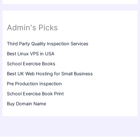
Admin's Picks
Third Party Quality Inspection Services
Best Linux VPS in USA
School Exercise Books
Best UK Web Hosting for Small Business
Pre Production Inspection
School Exercise Book Print
Buy Domain Name