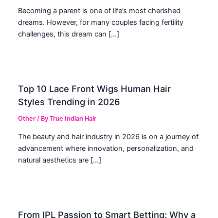
Becoming a parent is one of life’s most cherished
dreams. However, for many couples facing fertility
challenges, this dream can […]
Top 10 Lace Front Wigs Human Hair
Styles Trending in 2026
Other
/ By
True Indian Hair
The beauty and hair industry in 2026 is on a journey of
advancement where innovation, personalization, and
natural aesthetics are […]
From IPL Passion to Smart Betting: Why a