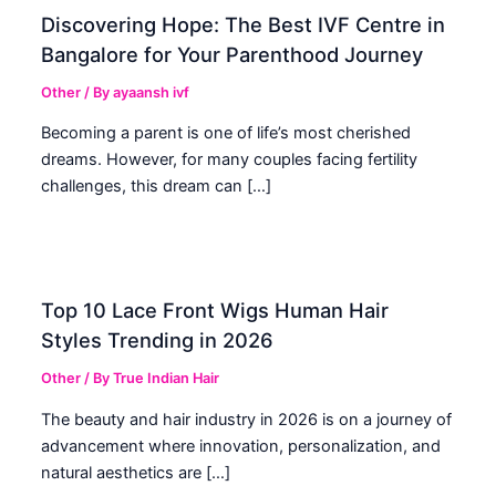
Discovering Hope: The Best IVF Centre in
Bangalore for Your Parenthood Journey
Other
/ By
ayaansh ivf
Becoming a parent is one of life’s most cherished
dreams. However, for many couples facing fertility
challenges, this dream can […]
Top 10 Lace Front Wigs Human Hair
Styles Trending in 2026
Other
/ By
True Indian Hair
The beauty and hair industry in 2026 is on a journey of
advancement where innovation, personalization, and
natural aesthetics are […]