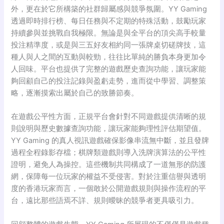
外，更在於它所構築的社群歸屬感與競爭氛圍。YY Gaming
透過即時排行榜、每日任務與不定期的特殊活動，鼓勵玩家
持續參與並挑戰自我極限。無論是與全平台的頂尖高手較量
投注精準度，或是與三五好友相約同一張牌桌切磋牌技，這
種人與人之間的互動與較勁，往往比單純的勝負本身更加令
人回味。平台也提供了完整的遊戲歷史查詢功能，讓玩家能
夠回顧自己的投注記錄與盈虧走勢
，進而從中學習、調整策
略，逐漸摸索出屬於自己的致勝節奏。
在遊戲公平性方面，正規平台會針對不同遊戲提供清晰的規
則說明與歷史數據查詢功能，讓玩家能夠理性評估期望值
。
YY Gaming 的真人視訊遊戲確保影像串流無中斷，並且發牌
過程全程錄影存檔
；棋牌類遊戲則導入洗牌演算法的公平性
證明，避免人為操控
。這些機制共同構成了一道無形的防護
網，保障每一位玩家的權益不受侵害。對於注重信譽與透明
度的香港玩家而言，一個敢於公開遊戲規則與操作流程的平
台，遠比那些語焉不詳、規則曖昧的競爭者更具吸引力。