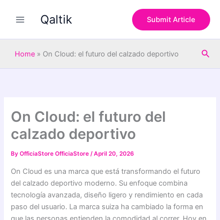
S
Skip
e
Qaltik
to
Submit Article
a
content
r
c
Sea
h
Home
»
On Cloud: el futuro del calzado deportivo
On Cloud: el futuro del
calzado deportivo
By
OfficiaStore OfficiaStore
/
April 20, 2026
On Cloud es una marca que está transformando el futuro
del calzado deportivo moderno. Su enfoque combina
tecnología avanzada, diseño ligero y rendimiento en cada
paso del usuario. La marca suiza ha cambiado la forma en
que las personas entienden la comodidad al correr. Hoy en