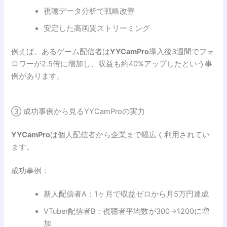
視聴データ分析で戦略改善
安定した高画質ストリーミング
例えば、あるゲーム配信者は
YYCamPro
導入後3週間でフォ
ロワーが2.5倍に増加し、収益も約40%アップしたという事
例があります。
③ 成功事例から見るYYCamProの実力
YYCamPro
は個人配信者から企業まで幅広く利用されてい
ます。
成功事例：
新人配信者A：1ヶ月で収益ゼロから月5万円達成
VTuber配信者B：視聴者平均数が300→1200に増
加