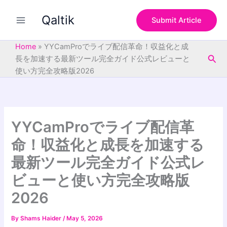
S
Skip
e
Qaltik
to
Submit Article
a
content
r
c
Home
»
YYCamProでライブ配信革命！収益化と成
h
Sea
長を加速する最新ツール完全ガイド公式レビューと
使い方完全攻略版2026
YYCamProでライブ配信革
命！収益化と成長を加速する
最新ツール完全ガイド公式レ
ビューと使い方完全攻略版
2026
By
Shams Haider
/
May 5, 2026