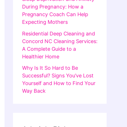
During Pregnancy: How a
Pregnancy Coach Can Help
Expecting Mothers
Residential Deep Cleaning and
Concord NC Cleaning Services:
A Complete Guide to a
Healthier Home
Why Is It So Hard to Be
Successful? Signs You’ve Lost
Yourself and How to Find Your
Way Back