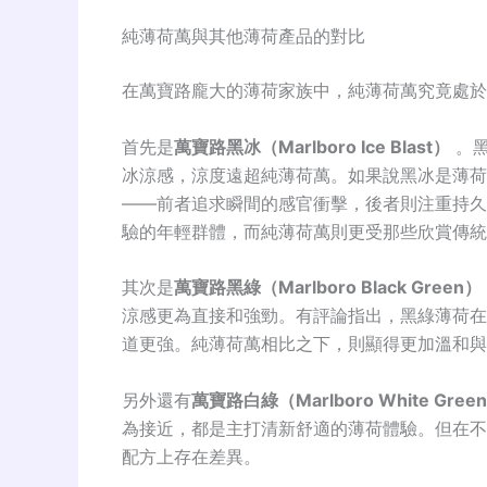
純薄荷萬與其他薄荷產品的對比
在萬寶路龐大的薄荷家族中，純薄荷萬究竟處於
首先是
萬寶路黑冰（Marlboro Ice Blast）
。黑
冰涼感，涼度遠超純薄荷萬
。如果說黑冰是薄荷
——前者追求瞬間的感官衝擊，後者則注重持久
驗的年輕群體，而純薄荷萬則更受那些欣賞傳統
其次是
萬寶路黑綠（Marlboro Black Green）
涼感更為直接和強勁
。有評論指出，黑綠薄荷在
道更強
。純薄荷萬相比之下，則顯得更加溫和與
另外還有
萬寶路白綠（Marlboro White Gree
為接近，都是主打清新舒適的薄荷體驗
。但在不
配方上存在差異。