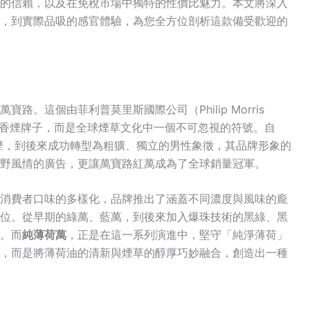
的信賴，以及在免稅市場中獨特的性價比魅力。本文將深入
，到實際品吸的感官體驗，為您全方位剖析這款備受歡迎的
。這個由菲利普莫里斯國際公司（Philip Morris
僅是一個香煙牌子，而是全球煙草文化中一個不可忽視的符號
。自
香煙，到後來成功轉型為粗獷、獨立的男性象徵，其品牌形象的
野風情的廣告，更讓萬寶路紅萬成為了全球銷量冠軍。
消費者口味的多樣化，品牌推出了涵蓋不同濃度與風味的龐
位。從早期的綠萬、藍萬，到後來加入爆珠技術的黑綠、黑
。而
純薄荷萬
，正是在這一系列演進中，堅守「純淨薄荷」
，而是將薄荷油的清新與煙草的醇厚巧妙融合，創造出一種