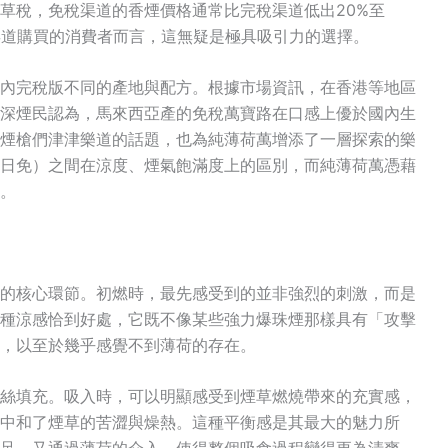
草稅，免稅渠道的香煙價格通常比完稅渠道低出20%至
渠道購買的消費者而言，這無疑是極具吸引力的選擇。
內完稅版不同的產地與配方。根據市場資訊，在香港等地區
深煙民認為，馬來西亞產的免稅萬寶路在口感上優於國內生
煙槍們津津樂道的話題，也為純薄荷萬增添了一層探索的樂
日免）之間在涼度、煙氣飽滿度上的區別，而純薄荷萬憑藉
。
的核心環節。初燃時，最先感受到的並非強烈的刺激，而是
種涼感恰到好處，它既不像某些強力爆珠煙那樣具有「攻擊
，以至於幾乎感覺不到薄荷的存在
。
絲填充
。吸入時，可以明顯感受到煙草燃燒帶來的充實感，
中和了煙草的苦澀與燥熱。這種平衡感是其最大的魅力所