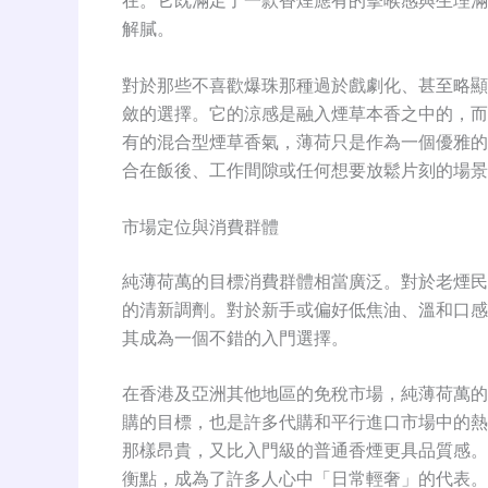
在。它既滿足了一款香煙應有的擊喉感與生理滿
解膩
。
對於那些不喜歡爆珠那種過於戲劇化、甚至略顯
斂的選擇
。它的涼感是融入煙草本香之中的，而
有的混合型煙草香氣，薄荷只是作為一個優雅的
合在飯後、工作間隙或任何想要放鬆片刻的場景
市場定位與消費群體
純薄荷萬的目標消費群體相當廣泛。對於老煙民
的清新調劑
。對於新手或偏好低焦油、溫和口感
其成為一個不錯的入門選擇
。
在香港及亞洲其他地區的免稅市場，純薄荷萬的
購的目標，也是許多代購和平行進口市場中的熱
那樣昂貴，又比入門級的普通香煙更具品質感
。
衡點，成為了許多人心中「日常輕奢」的代表。