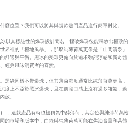
什麼位置？我們可以將其與幾款熱門產品進行簡單對比。
冰以其標誌性的爆珠設計聞名，捏破爆珠後能釋放出極致的
世界裡的「極地風暴」，那麼純薄荷萬更像是「山間清泉」
的舒適與平衡。黑冰的受眾更偏向於追求強烈涼感和新奇體
、經典風味消費者的喜愛。
。黑綠同樣不帶爆珠，但其薄荷濃度通常比純薄荷萬更高，
涼度上不亞於黑冰爆珠，且在前段口感上沒有過多雜氣，勁
內斂。
n）
，這款產品有時也被稱為中醇薄荷，其定位與純薄荷萬較
同的市場和版本中，白綠與純薄荷萬可能在焦油含量和具體