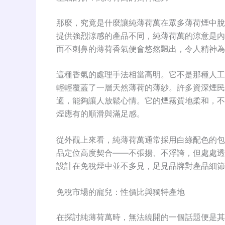
那麼，究竟是什麼讓純薄荷萬在眾多薄荷煙中脫
提供強烈涼感的產品不同，純薄荷萬的涼意是內
而不刺鼻的薄荷香氣便會悠然飄出，令人精神為
這種香氣的處理手法相當高明。它不是那種人工
輕輕覆蓋了一層天然薄荷的薄紗。許多資深煙民
適，能夠讓人放鬆心情
。它的煙霧質地柔和，不
煙應有的順滑與滿足感
。
從外觀上來看，純薄荷萬通常採用白綠配色的包
品定位高度契合——不張揚、不浮誇，但處處透
設計在免稅煙中並不多見，足見品牌對產品細節
免稅市場的寵兒：性價比與獨特產地
在探討純薄荷萬時，無法繞開的一個話題便是其