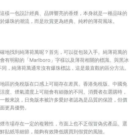
這樣一包設計經典、品牌響亮的香煙，本身就是一種品味的
於爆珠的潮流，而是欣賞更為經典、純粹的薄荷風味。
確地找到純薄荷萬呢？首先，可以從包裝入手。純薄荷萬的
會有明顯的「Marlboro」字樣以及薄荷相關的標識。與黑冰
st）等產品不同，純薄荷萬通常沒有爆珠標誌，這是最直觀的區分方法。
地區的免稅版在口感上可能存在差異。香港免稅版、中國免
涼度、煙氣濃度上可能會有細微的不同
。消費者在選購時，
一般來說，日免版本被許多愛好者認為是品質的保證，但價
面更具優勢。
煙市場存在一定的複雜性，市面上也不乏假冒偽劣產品。選
鮮貼紙等細節，能夠有效降低購買到假貨的風險
。