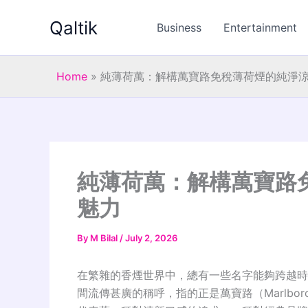
Skip
Qaltik
to
Business
Entertainment
content
Home
»
純薄荷萬：解構萬寶路免稅薄荷煙的純淨
純薄荷萬：解構萬寶路
魅力
By
M Bilal
/
July 2, 2026
在繁雜的香煙世界中，總有一些名字能夠跨越時
間流傳甚廣的稱呼，指的正是萬寶路（Marlb