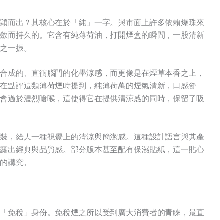
穎而出？其核心在於「純」一字。與市面上許多依賴爆珠來
斂而持久的。它含有純薄荷油，打開煙盒的瞬間，一股清新
之一振
。
合成的、直衝腦門的化學涼感，而更像是在煙草本香之上，
在點評這類薄荷煙時提到，純薄荷萬的煙氣清新，口感舒
會過於濃烈嗆喉，這使得它在提供清涼感的同時，保留了吸
裝，給人一種視覺上的清涼與簡潔感
。這種設計語言與其產
露出經典與品質感。部分版本甚至配有保濕貼紙，這一貼心
的講究
。
「免稅」身份。免稅煙之所以受到廣大消費者的青睞，最直