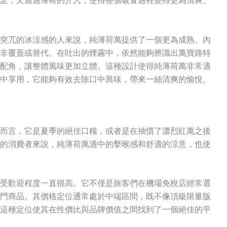
足，又通過薄荷的介入，使得整個吸食過程變得更為清爽、
突兀的冰涼感的人來說，純薄荷萬提供了一個更為成熟、內
非覆蓋或替代。在吐出的煙霧中，依然能夠辨識出萬寶路特
配角，讓整體風味更加立體。這種設計使得純薄荷萬非常適
中享用，它能夠有效去除口中異味，帶來一絲清爽的愉悅。
而言，它是夏季的絕佳口糧，或者是在抽慣了濃烈紅萬之後
的消費者來說，純薄荷萬適中的擊喉感和舒適的涼意，也使
受歡迎程度一直很高
。它不僅是旅客們在機場免稅店經常選
門商品。其價格定位通常處於中端區間，既不像頂級限量版
這種定位使其在性價比與品牌價值之間找到了一個絕佳的平