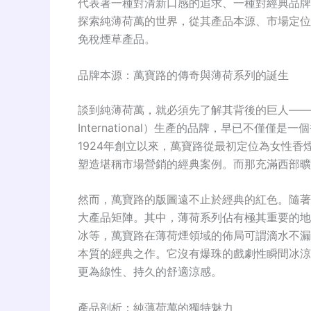
代表著一種對清新口感的追求、一種對經典品牌
探索純薄荷萬的世界，從其產品本源、市場定位
免稅煙草產品
。
品牌本源：萬寶路的傳奇與薄荷系列的誕生
談到純薄荷萬，就必須先了解其背後的巨人——萬寶路
International）生產的品牌，早已不僅
1924年創立以來，萬寶路從最初定位為女性
塑造堪稱市場營銷的經典案例。而那充滿西部曠
然而，萬寶路的版圖遠不止於經典的紅色。隨著
大產品矩陣。其中，薄荷系列佔有極其重要的地
冰等，萬寶路在薄荷煙領域的佈局可謂滴水不漏
本質的經典之作。它沒有爆珠的戲劇性瞬間冰涼
更為線性、持久的舒適涼感
。
產品剖析：純薄荷萬的獨特魅力