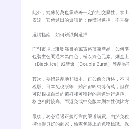
此外，純薄荷萬也承載著一定的社交屬性。拿出
表達。它傳遞出的資訊是：你懂得選擇，不盲從
選購指南：如何辨識與選擇
面對市場上琳瑯滿目的萬寶路薄荷產品，如何準
包裝主色調通常為白色，輔以綠色元素
。煙盒上
（Black Ice）或雙爆（Double Bur
其次，要留意產地和版本。正如前文所述，不同
稅版、日本免稅版等，雖然都叫純薄荷萬，但在
可以根據自己的偏好和可獲得的渠道進行選擇。
格也相對較高
。而港免或中免版本則在性價比方
最後，務必通過正規可靠的渠道購買。由於免稅
擇信譽良好的商家，檢查包裝上的免稅標識、保