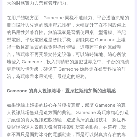
大的財務實力與營運管理能力。
在用戶體驗方面，Gameone 同樣不遺餘力。平台透過流暢的
畫面設計與先進的應用程式技術，大幅提升了在不同設備上
的易用性與兼容性
。無論玩家是習慣使用桌上型電腦、筆記
型電腦、平板電腦還是智能手機，都能夠在 Gameone 上獲
得一致且高品質的視覺與操作體驗
。這種跨平台的無縫整
合，讓玩家不再受限於特定設備，可以隨時隨地、隨心所欲
地登入 Gameone，投入到精彩的遊戲世界之中。平台的持續
更新與設備升級，確保了 Gameone 始終走在娛樂科技的前
沿，為玩家帶來最流暢、最穩定的服務
。
Gameone 的真人視訊賭場：置身拉斯維加斯的臨場感
如果說線上娛樂的核心在於模擬真實，那麼 Gameone 的真
人視訊賭場無疑是這方面的典範。Gameone 為玩家精心打造
了絕佳的真人視訊遊戲體驗，透過高清的直播技術，將世界
級賭場的迷人景觀與氛圍直接帶到玩家的眼前
。在這裡，玩
家不再只是面對冰冷的電腦動畫，而是可以與真實存在的專