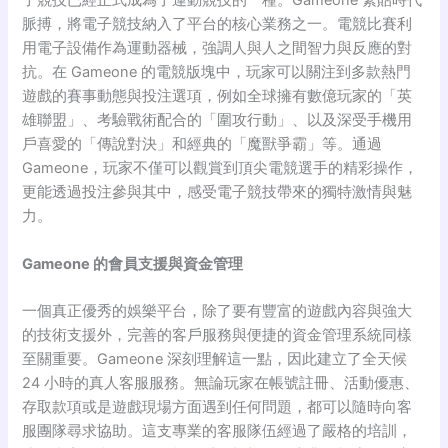
子競技已經正式成為了運動競技的一種
。Gameone 緊貼時代
脈搏，將電子競技納入了平台的核心業務之一
。電競比賽利
用電子設備作為運動器械，強調人與人之間智力與反應的對
抗
。在 Gameone 的電競版塊中，玩家可以關注到多款熱門
遊戲的賽事動態與投注選項，例如全球擁有數億玩家的「英
雄聯盟」、考驗戰術配合的「圍攻行動」、以及深受手機用
戶喜愛的「傳說對決」和經典的「魔獸爭霸」等
。通過
Gameone，玩家不僅可以觀賞到頂尖電競選手的精彩操作，
更能透過投注參與其中，感受電子競技帶來的獨特激情與魅
力。
Gameone 的會員支援與資金管理
一個真正優秀的娛樂平台，除了要有豐富的遊戲內容與強大
的技術支援外，完善的客戶服務與便捷的資金管理系統同樣
至關重要。Gameone 深刻理解這一點，因此建立了全天候
24 小時的真人客服服務
。無論玩家在帳號註冊、活動優惠、
存取款項或是遊戲現場方面遇到任何問題，都可以隨時向客
服團隊尋求協助
。這支專業的客服隊伍經過了嚴格的培訓，