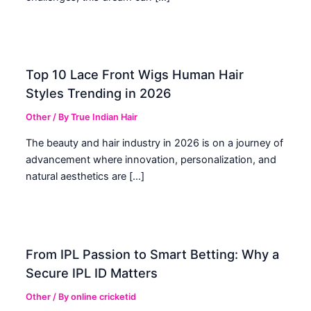
Top 10 Lace Front Wigs Human Hair
Styles Trending in 2026
Other
/ By
True Indian Hair
The beauty and hair industry in 2026 is on a journey of
advancement where innovation, personalization, and
natural aesthetics are […]
From IPL Passion to Smart Betting: Why a
Secure IPL ID Matters
Other
/ By
online cricketid