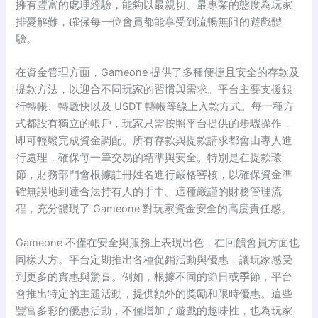
擁有豐富的處理經驗，能夠以最親切、最專業的態度為玩家
排憂解難，確保每一位會員都能享受到流暢無阻的遊戲體
驗
。
在資金管理方面，Gameone 提供了多種便捷且安全的存款及
提款方法，以迎合不同玩家的習慣與需求
。平台主要支援銀
行轉帳、轉數快以及 USDT 轉帳等線上入款方式
。每一種方
式都設有獨立的帳戶，玩家只需按照平台提供的步驟操作，
即可輕鬆完成資金調配
。所有存款與提款請求都會由專人進
行處理，確保每一筆交易的精準與安全
。特別是在提款環
節，財務部門會根據註冊姓名進行嚴格審核，以確保資金準
確無誤地到達合法持有人的手中
。這種嚴謹的財務管理流
程，充分體現了 Gameone 對玩家資金安全的高度責任感。
Gameone 不僅在安全與服務上表現出色，在回饋會員方面也
同樣大方。平台定期推出各種促銷活動與優惠，讓玩家感受
到更多的實惠與驚喜
。例如，根據不同的節日或季節，平台
會推出特定的主題活動，提供額外的獎勵和限時優惠
。這些
豐富多彩的優惠活動，不僅增加了遊戲的趣味性，也為玩家