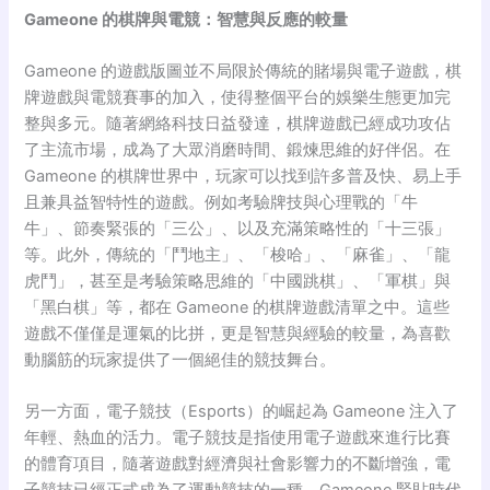
Gameone 的棋牌與電競：智慧與反應的較量
Gameone 的遊戲版圖並不局限於傳統的賭場與電子遊戲，棋
牌遊戲與電競賽事的加入，使得整個平台的娛樂生態更加完
整與多元。隨著網絡科技日益發達，棋牌遊戲已經成功攻佔
了主流市場，成為了大眾消磨時間、鍛煉思維的好伴侶
。在
Gameone 的棋牌世界中，玩家可以找到許多普及快、易上手
且兼具益智特性的遊戲
。例如考驗牌技與心理戰的「牛
牛」、節奏緊張的「三公」、以及充滿策略性的「十三張」
等
。此外，傳統的「鬥地主」、「梭哈」、「麻雀」、「龍
虎鬥」，甚至是考驗策略思維的「中國跳棋」、「軍棋」與
「黑白棋」等，都在 Gameone 的棋牌遊戲清單之中
。這些
遊戲不僅僅是運氣的比拼，更是智慧與經驗的較量，為喜歡
動腦筋的玩家提供了一個絕佳的競技舞台。
另一方面，電子競技（Esports）的崛起為 Gameone 注入了
年輕、熱血的活力。電子競技是指使用電子遊戲來進行比賽
的體育項目，隨著遊戲對經濟與社會影響力的不斷增強，電