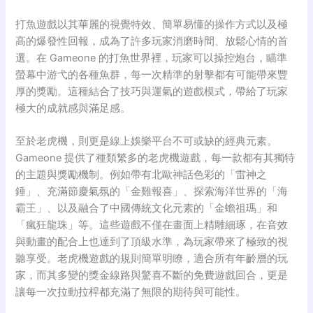
打魚遊戲以其華麗的視覺特效、簡單易懂的操作方式以及極
高的爆發性回報，成為了許多玩家消磨時間、放鬆心情的首
選。在 Gameone 的打魚世界裡，玩家可以操控炮台，瞄準
螢幕中游弋的各種魚群，每一次精準的射擊都有可能帶來豐
厚的獎勵。這種結合了技巧與運氣的遊戲模式，帶給了玩家
極大的成就感與滿足感。
至於老虎機，則更是線上娛樂平台不可或缺的經典元素。
Gameone 提供了種類繁多的老虎機遊戲，每一款都有其獨特
的主題與獎勵機制
。例如帶有北歐神話色彩的「雷神之
錘」、充滿節慶氣氛的「金雞報喜」、探索海洋世界的「海
霸王」、以及融合了中國傳統文化元素的「金蟾祖瑪」和
「瘋狂龍珠」等
。這些遊戲不僅在畫面上精雕細琢，在音效
與動畫的配合上也達到了頂級水準，為玩家帶來了極致的視
聽享受。老虎機遊戲的規則簡單明瞭，適合所有年齡層的玩
家，而其多變的獎金線路與驚喜不斷的免費遊戲回合，更是
讓每一次拉動拉桿都充滿了無限的期待與可能性。