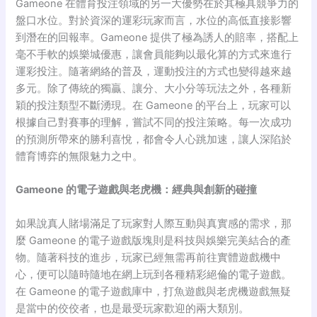
Gameone 在體育投注領域的另一大優勢在於其極具競爭力的
盤口水位
。對於資深的運彩玩家而言，水位的高低直接影響
到潛在的回報率。Gameone 提供了極為誘人的賠率，搭配上
毫不手軟的娛樂城優惠，讓會員能夠以最化算的方式來進行
運彩投注
。隨著網絡的普及，運動投注的方式也變得越來越
多元。除了傳統的獨贏、讓分、大小分等玩法之外，各種新
穎的投注類型不斷湧現
。在 Gameone 的平台上，玩家可以
根據自己對賽事的理解，嘗試不同的投注策略。每一次成功
的預測所帶來的勝利喜悅，都會令人心跳加速，讓人深陷於
體育博弈的無限魅力之中
。
Gameone 的電子遊戲與老虎機：經典與創新的碰撞
如果說真人賭場滿足了玩家對人際互動與真實感的需求，那
麼 Gameone 的電子遊戲版塊則是科技與娛樂完美結合的產
物。隨著科技的進步，玩家已經無需再前往實體遊戲機中
心，便可以隨時隨地在網上玩到各種精彩絕倫的電子遊戲
。
在 Gameone 的電子遊戲庫中，打魚遊戲與老虎機遊戲無疑
是當中的佼佼者，也是最受玩家歡迎的兩大類別
。